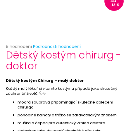
č
KČ
–13 %
u
j
e
m
e
Průměrné
9 hodnocení
Podrobnosti hodnocení
HAVAJSKÝ
Dětský kostým chirurg -
hodnocení
VĚNEC
produktu
-
doktor
je
ŽLUTÝ
5,0
26
z
Kč
5
Dětský kostým Chirurg – malý doktor
hvězdiček.
Každý malý lékař si v tomto kostýmu připadá jako skutečný
záchranář životů. 🩺✨
modrá souprava připomínající skutečné oblečení
chirurga
pohodlné kalhoty a tričko se zdravotnickým znakem
rouška a čepec pro autentický vzhled doktora
stetoskop jako dokonalý doplněk k převleku