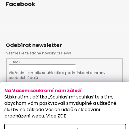
Facebook
Odebírat newsletter
Nezmeškejte žádné novinky či slevy!
E-mail
Vložením e-mailu souhlasíte s
podmínkami ochrany
osobních údajů
Na Vašem soukromí nám záleží
PŘIHLÁSIT SE
Stisknutím tlačítka „Souhlasím“ souhlasíte s tím,
abychom Vám poskytovali smysluplné a užitečné
služby na základě Vašich údajů o sledování
procházení webu. Více
ZDE
Vytvořil Shoptet
Upravilo studio:
Copyright 2026
PartyKostym.cz
. Všechna práva