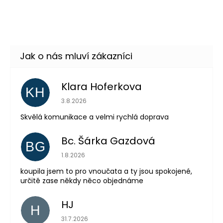
srdce
DO KOŠÍKU
Skladem
(33 ks)
Klara Hoferkova
KH
Hodnocení obchodu je 5 z 5 hvězdiček.
3.8.2026
Skvělá komunikace a velmi rychlá doprava
Bc. Šárka Gazdová
Odeslat
BG
Hodnocení obchodu je 5 z 5 hvězdiček.
1.8.2026
Powered by chaterimo
koupila jsem to pro vnoučata a ty jsou spokojené,
určitě zase někdy něco objednáme
HJ
H
Hodnocení obchodu je 5 z 5 hvězdiček.
31.7.2026