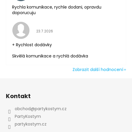
Rychla komunikace, rychle dodani, opravdu
doporucuju
Hodnocení obchodu je 5 z 5 hvězdiček.
23.7.2026
+ Rychlost dodávky
Skvělá komunikace a rychlá dodávka
Zobrazit další hodnocení
Z
á
Kontakt
p
a
obchod
@
partykostym.cz
t
PartyKostym
í
partykostym.cz