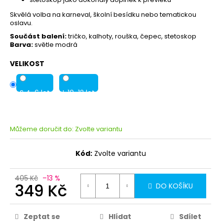
Skvělá volba na karneval, školní besídku nebo tematickou
oslavu.
Součást balení:
tričko, kalhoty, rouška, čepec, stetoskop
Barva:
světle modrá
VELIKOST
S 4-6 let
L 10-12 let
Můžeme doručit do:
Zvolte variantu
Kód:
Zvolte variantu
405 Kč
–13 %
349 Kč
DO KOŠÍKU
Zeptat se
Hlídat
Sdílet