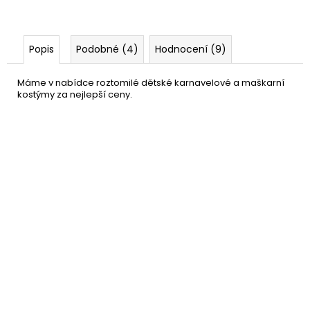
Popis
Podobné (4)
Hodnocení (9)
Máme v nabídce roztomilé dětské karnavelové a maškarní
kostýmy za nejlepší ceny.
Doktorský stetoskop
69 Kč
DO KOŠÍKU
Skladem
(11 ks)
–42 %
Velká injekční stříkačka
69 Kč
DETAIL
Momentálně nedostupné
–42 %
Injekce - propiska
19 Kč
DO KOŠÍKU