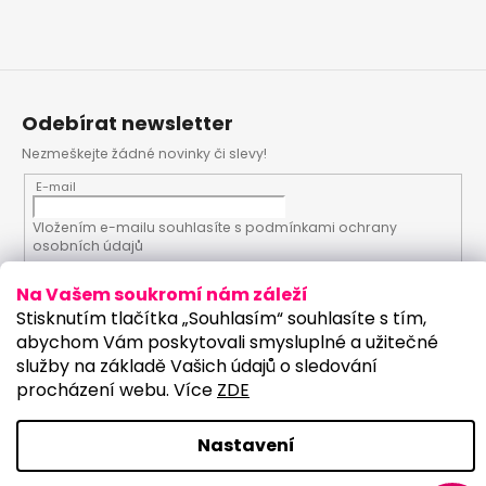
Odebírat newsletter
Nezmeškejte žádné novinky či slevy!
E-mail
Vložením e-mailu souhlasíte s
podmínkami ochrany
osobních údajů
Na Vašem soukromí nám záleží
PŘIHLÁSIT SE
Stisknutím tlačítka „Souhlasím“ souhlasíte s tím,
abychom Vám poskytovali smysluplné a užitečné
služby na základě Vašich údajů o sledování
procházení webu. Více
ZDE
Vytvořil Shoptet
Upravilo studio:
Copyright 2026
PartyKostym.cz
. Všechna práva
Nastavení
vyhrazena.
Upravit nastavení cookies