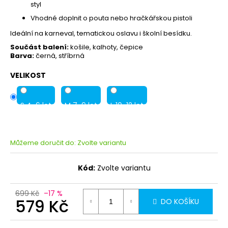
styl
Vhodné doplnit o pouta nebo hračkářskou pistoli
Ideální na karneval, tematickou oslavu i školní besídku.
Součást balení:
košile, kalhoty, čepice
Barva:
černá, stříbrná
VELIKOST
S 4-6 let
M 7-9 let
L 10-12 let
Můžeme doručit do:
Zvolte variantu
Kód:
Zvolte variantu
699 Kč
–17 %
579 Kč
DO KOŠÍKU