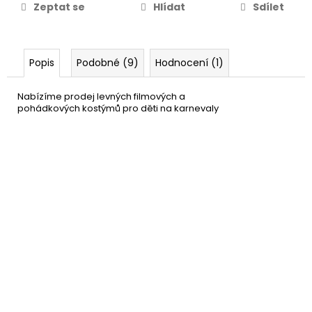
Zeptat se
Hlídat
Sdílet
Popis
Podobné (9)
Hodnocení (1)
Nabízíme prodej levných filmových a
pohádkových kostýmů pro děti na karnevaly
Policejní obušek černý
59 Kč
DO KOŠÍKU
Skladem
(9 ks)
–40 %
Policejní pistole
79 Kč
DO KOŠÍKU
Skladem
(6 ks)
–20 %
Kovová pouta
75 Kč