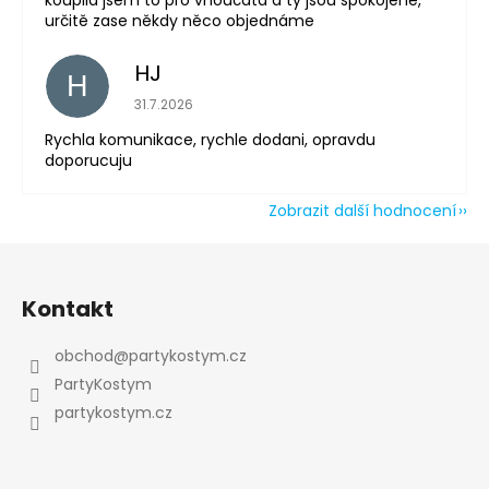
určitě zase někdy něco objednáme
HJ
H
Hodnocení obchodu je 5 z 5 hvězdiček.
31.7.2026
Rychla komunikace, rychle dodani, opravdu
doporucuju
Zobrazit další hodnocení
Z
á
Kontakt
p
a
obchod
@
partykostym.cz
t
PartyKostym
í
partykostym.cz