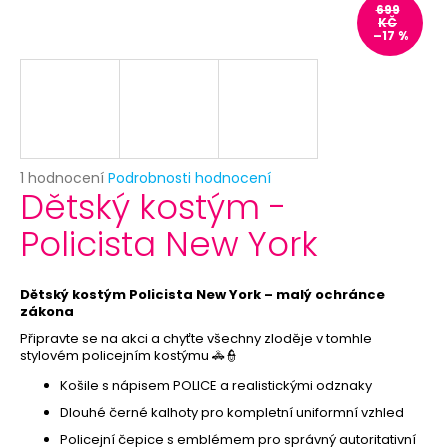
č
699
u
KČ
–17 %
j
e
m
e
ČERNÝ
Průměrné
1 hodnocení
Podrobnosti hodnocení
VĚJÍŘ
Dětský kostým -
hodnocení
-
produktu
PAPÍROVÝ
Policista New York
je
39
5,0
Kč
z
Původně:
5
Dětský kostým Policista New York – malý ochránce
69
hvězdiček.
zákona
Kč
Připravte se na akci a chyťte všechny zloděje v tomhle
stylovém policejním kostýmu 🚓👮
Košile s nápisem POLICE a realistickými odznaky
Dlouhé černé kalhoty pro kompletní uniformní vzhled
Policejní čepice s emblémem pro správný autoritativní