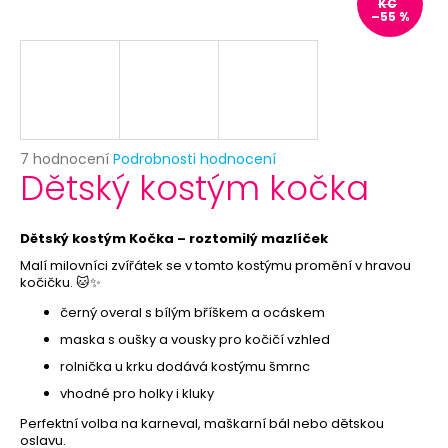
č
KČ
–55 %
u
j
e
m
e
Průměrné
7 hodnocení
Podrobnosti hodnocení
PRIORITNÍ
Dětský kostým kočka
hodnocení
ZPRACOVÁNÍ
produktu
OBJEDNÁVKY
je
29
5,0
Dětský kostým Kočka – roztomilý mazlíček
Kč
z
Malí milovníci zvířátek se v tomto kostýmu promění v hravou
5
kočičku. 🐱✨
hvězdiček.
černý overal s bílým bříškem a ocáskem
maska s oušky a vousky pro kočičí vzhled
rolnička u krku dodává kostýmu šmrnc
vhodné pro holky i kluky
Perfektní volba na karneval, maškarní bál nebo dětskou
oslavu.