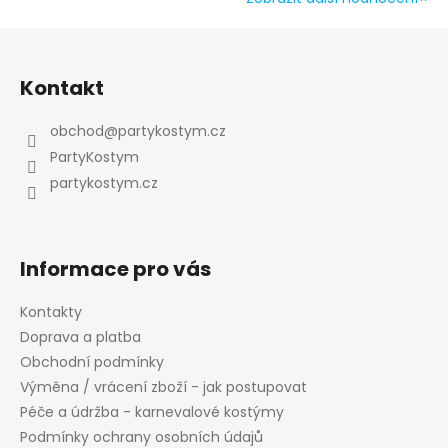
Z
á
Kontakt
p
a
obchod
@
partykostym.cz
t
PartyKostym
í
partykostym.cz
Informace pro vás
Kontakty
Doprava a platba
Obchodní podmínky
Výměna / vrácení zboží - jak postupovat
Péče a údržba - karnevalové kostýmy
Podmínky ochrany osobních údajů