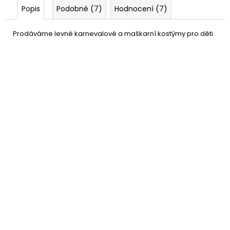
Popis
Podobné (7)
Hodnocení (7)
Prodáváme levné karnevalové a maškarní kostýmy pro děti
Kočičí set černý - ouška,
79 Kč
ocas a motýlek
DO KOŠÍKU
Skladem
(7 ks)
–20 %
Maska kočka - uši, ocas,
89 Kč
mašle
DO KOŠÍKU
Skladem
(13 ks)
–40 %
Růžová kočička - fóliový
59 Kč
balónek
DO KOŠÍKU
Skladem
(10 ks)
–40 %
Černá kočička - fóliový
59 Kč