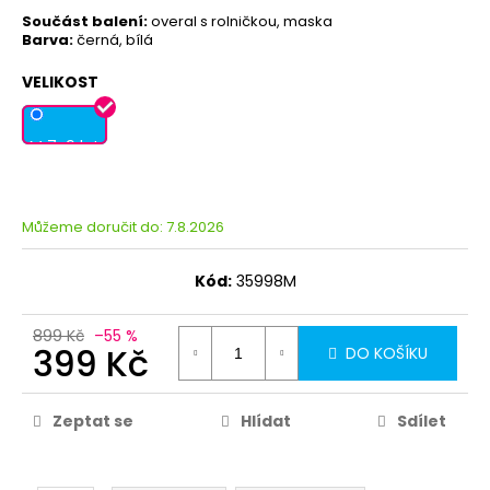
Součást balení:
overal s rolničkou, maska
Barva:
černá, bílá
VELIKOST
M 7-9 let
Můžeme doručit do:
7.8.2026
Kód:
35998M
899 Kč
–55 %
399 Kč
DO KOŠÍKU
Zeptat se
Hlídat
Sdílet