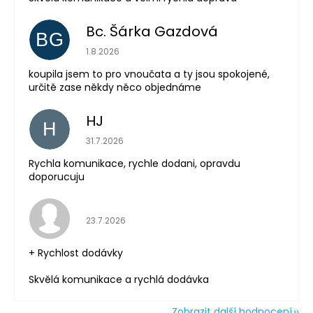
Bc. Šárka Gazdová
BG
Hodnocení obchodu je 5 z 5 hvězdiček.
1.8.2026
koupila jsem to pro vnoučata a ty jsou spokojené,
určitě zase někdy něco objednáme
HJ
H
Hodnocení obchodu je 5 z 5 hvězdiček.
31.7.2026
Rychla komunikace, rychle dodani, opravdu
Odeslat
doporucuju
Powered by chaterimo
Hodnocení obchodu je 5 z 5 hvězdiček.
23.7.2026
+ Rychlost dodávky
Skvělá komunikace a rychlá dodávka
Zobrazit další hodnocení