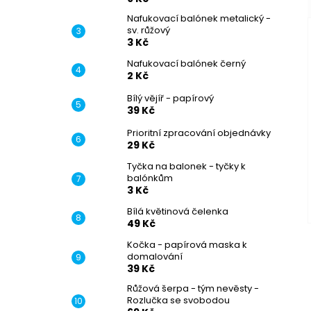
Nafukovací balónek metalický -
sv. růžový
3 Kč
Nafukovací balónek černý
2 Kč
Bílý vějíř - papírový
39 Kč
Prioritní zpracování objednávky
29 Kč
Tyčka na balonek - tyčky k
balónkům
3 Kč
Bílá květinová čelenka
49 Kč
Kočka - papírová maska k
domalování
39 Kč
Růžová šerpa - tým nevěsty -
Rozlučka se svobodou