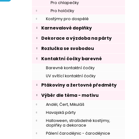
í
Pro chlapečky
p
Pro holčičky
a
Kostýmy pro dospělé
n
Karnevalové doplňky
e
Dekorace a výzdoba na párty
l
Rozlučka se svobodou
Kontaktní čočky barevné
Barevné kontaktní čočky
UV svítící kontaktní čočky
Ptákoviny a žertovné předměty
Výběr dle téma - motivu
Anděl, Čert, Mikuláš
Havajská párty
Halloween, strašidelné kostýmy,
doplňky a dekorace
Pálení čarodějnic - čarodějnice