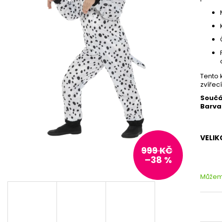
Tento 
zvířec
Součá
Barva
VELIK
999 KČ
–38 %
Můžeme