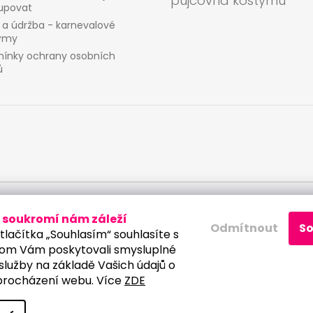
půjčovna kostýmů
upovat
 a údržba - karnevalové
ýmy
ínky ochrany osobních
ů
ích údajů
soukromí nám záleží
Odmítnout
S
tlačítka „Souhlasím“ souhlasíte s
om Vám poskytovali smysluplné
služby na základě Vašich údajů o
procházení webu. Více
ZDE
a vyhrazena.
Upravit nastavení cookies