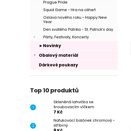
Prague Pride
Squid Game - Hra na oliheň
Oslava nového roku - Happy New
Year
Den svatého Patrika - St. Patrick’s day
Párty, Festivaly, Koncerty
►Novinky
Obalový materiál
Dárkové poukazy
Top 10 produktů
Skleněná lahvička se
šroubovacím víčkem
7 Kč
–
Nafukovací balónek chromový -
stříbrný
9 Kč