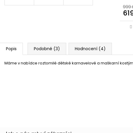
999 
61
Popis
Podobné (3)
Hodnocení (4)
Máme v nabídce roztomilé dětské karnavelové a maškarní kostýmy
Sada pejsek dalmatin
Skladem
(2 ks)
28 %