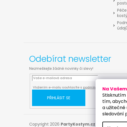
post
Péče
kost
Podm
údaj
Odebírat newsletter
Nezmeškejte žádné novinky či slevy!
Vložením e-mailu souhlasíte s
podmínkami ochrany osobn
Na Vašem 
Stisknutím 
PŘIHLÁSIT SE
tím, abych
a užitečné 
sledování 
Copyright 2026
PartyKostym.cz
. Všechna práv