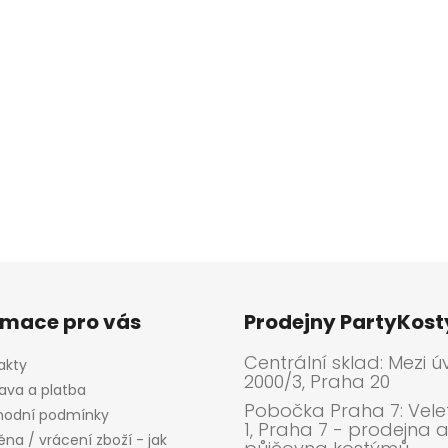
rmace pro vás
Prodejny PartyKos
Centrální sklad: Mezi ú
akty
2000/3, Praha 20
ava a platba
Pobočka Praha 7: Velet
odní podmínky
1, Praha 7 - prodejna 
na / vrácení zboží - jak