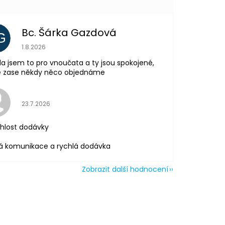
Bc. Šárka Gazdová
G
Hodnocení obchodu je 5 z 5 hvězdiček.
1.8.2026
la jsem to pro vnoučata a ty jsou spokojené,
tě zase někdy něco objednáme
Hodnocení obchodu je 5 z 5 hvězdiček.
23.7.2026
hlost dodávky
á komunikace a rychlá dodávka
Zobrazit další hodnocení