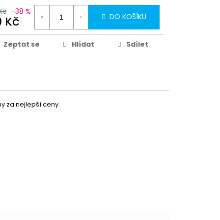
Kč
–38 %
DO KOŠÍKU
9 Kč
Zeptat se
Hlídat
Sdílet
 za nejlepší ceny.
179 Kč
DO KOŠÍKU