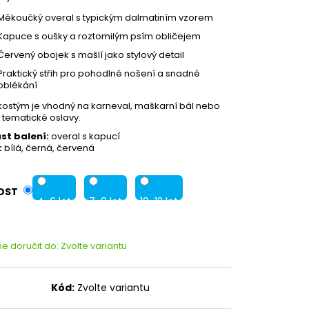
Měkoučký overal s typickým dalmatiním vzorem
Kapuce s oušky a roztomilým psím obličejem
Červený obojek s mašlí jako stylový detail
Praktický střih pro pohodlné nošení a snadné
oblékání
kostým je vhodný na karneval, maškarní bál nebo
í tematické oslavy.
st balení:
overal s kapucí
:
bílá, černá, červená
OST
4-6 let
7-9 let
10-12 let
 doručit do:
Zvolte variantu
Kód:
Zvolte variantu
Partykostym.cz - online