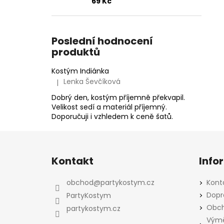
69 Kč
Poslední hodnocení
produktů
Kostým Indiánka
Lenka Ševčíková
|
Hodnocení produktu je 5 z 5 hvězdiček.
Dobrý den, kostým příjemně překvapil.
Velikost sedí a materiál příjemný.
Doporučuji i vzhledem k ceně šatů.
Z
á
Kontakt
Info
p
a
obchod
@
partykostym.cz
Kont
t
Dopr
PartyKostym
í
Obch
partykostym.cz
Výmě