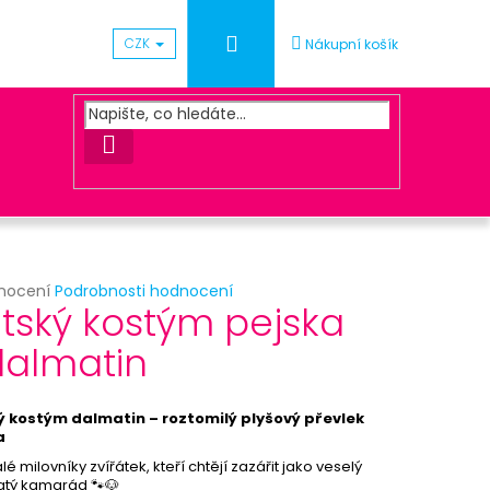
Přihlášení
CZK
Nákupní košík
HLEDAT
rné
nocení
Podrobnosti hodnocení
Následující
tský kostým pejska
cení
ktu
dalmatin
ÓNEK METALICKÝ - SV.
ý kostým dalmatin – roztomilý plyšový převlek
ček.
a
é milovníky zvířátek, kteří chtějí zazářit jako veselý
atý kamarád 🐾🐶