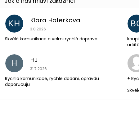
Klara Hoferkova
KH
B
Hodnocení obchodu je 5 z 5 hvězdiček.
3.8.2026
Skvělá komunikace a velmi rychlá doprava
koupi
urči
HJ
H
Hodnocení obchodu je 5 z 5 hvězdiček.
31.7.2026
Rychla komunikace, rychle dodani, opravdu
+ Ryc
doporucuju
Skvěl