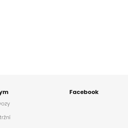
tym
Facebook
vozy
ržní
a