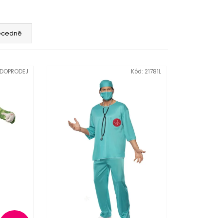
ecedně
DOPRODEJ
Kód:
21781L