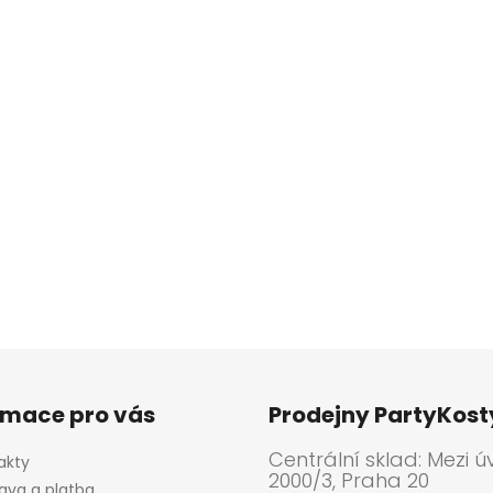
rmace pro vás
Prodejny PartyKos
Centrální sklad: Mezi ú
akty
2000/3, Praha 20
ava a platba