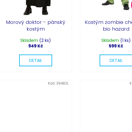
Morový doktor - pánský
Kostým zombie ch
kostým
bio hazard
Skladem
(2 ks)
Skladem
(1 ks)
949 Kč
599 Kč
DETAIL
DETAIL
Kód:
39482L
K