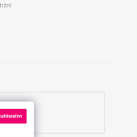
ržní
a
ouhlasím