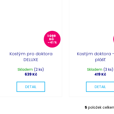
1 099
KČ
–41 %
Kostým pro doktora
Kostým doktora -
DELUXE
plášť
Skladem
(2 ks)
Skladem
(3 ks)
639 Kč
419 Kč
DETAIL
DETAIL
5
položek celke
O