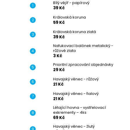
Bílý vějíř - papírový
39 Kč
Královská koruna
59 Kč
Královská koruna zlatá
39 Kč
Nafukovací balónek metalický -
růžové zlato
3 Kč
Prioritní zpracování objednávky
29 Kč
Havajský věnec - růžový
21 Kč
Havajský věnec - fialový
21 Kč
Létající hovna - vystřelovací
exkrementy – 4ks
69 Kč
Havajský věnec - žlutý