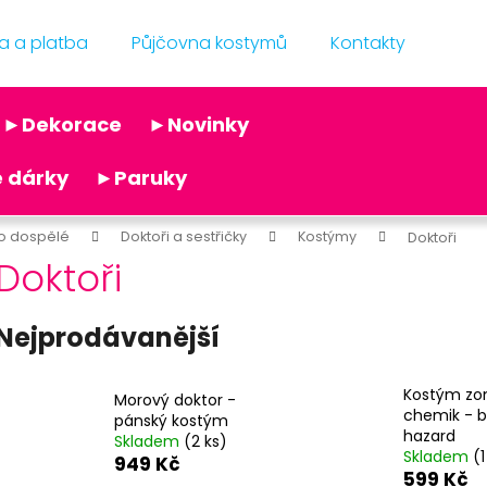
a a platba
Půjčovna kostymů
Kontakty
Co potřebujete najít?
►Dekorace
►Novinky
Doporučujeme
 dárky
►Paruky
o dospělé
Doktoři a sestřičky
Kostýmy
Doktoři
Doktoři
Nejprodávanější
KRÁLOVSKÁ KORUNA
KRÁLOVSKÁ KOR
59 Kč
39 Kč
Kostým zo
Morový doktor -
Původně:
119 Kč
Původně:
99 Kč
chemik - b
pánský kostým
hazard
Skladem
(2 ks)
Skladem
(1
949 Kč
599 Kč