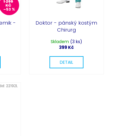
1 299
KČ
–53 %
emik -
Doktor - pánský kostým
Chirurg
Skladem
(3 ks)
399 Kč
DETAIL
Partykostym.cz - online
ód:
22192L