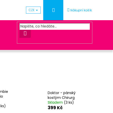
Přihlášení
CZK
Nákupní košík
HLEDAT
Následující
UNA ZLATÁ
mbie
Doktor - pánský
io
kostým Chirurg
Skladem
(3 ks)
 ks)
399 Kč