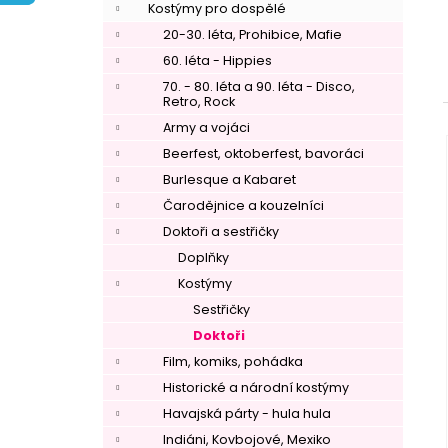
í
Kostýmy pro dospělé
p
20-30. léta, Prohibice, Mafie
a
60. léta - Hippies
n
70. - 80. léta a 90. léta - Disco,
Retro, Rock
e
Army a vojáci
l
Beerfest, oktoberfest, bavoráci
Burlesque a Kabaret
Čarodějnice a kouzelníci
Doktoři a sestřičky
Doplňky
Kostýmy
Sestřičky
Doktoři
Film, komiks, pohádka
Historické a národní kostýmy
Havajská párty - hula hula
Indiáni, Kovbojové, Mexiko