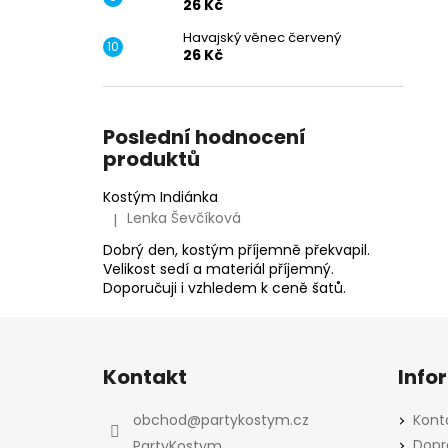
26 Kč
Havajský věnec červený
26 Kč
Poslední hodnocení
produktů
Kostým Indiánka
Lenka Ševčíková
|
Hodnocení produktu je 5 z 5 hvězdiček.
Dobrý den, kostým příjemně překvapil.
Velikost sedí a materiál příjemný.
Doporučuji i vzhledem k ceně šatů.
Z
á
Kontakt
Info
p
a
obchod
@
partykostym.cz
Kont
t
Dopr
PartyKostym