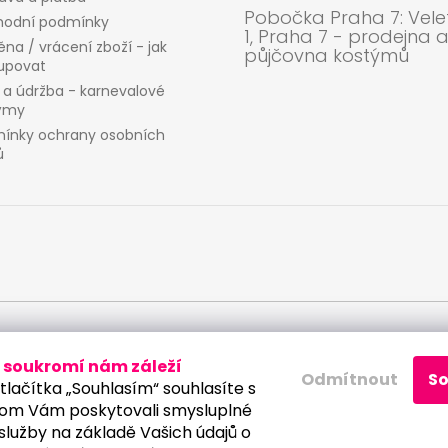
Pobočka Praha 7: Velet
odní podmínky
1, Praha 7 - prodejna 
na / vrácení zboží - jak
půjčovna kostýmů
upovat
 a údržba - karnevalové
ýmy
ínky ochrany osobních
ů
 osobních údajů
soukromí nám záleží
Odmítnout
S
tlačítka „Souhlasím“ souhlasíte s
om Vám poskytovali smysluplné
služby na základě Vašich údajů o