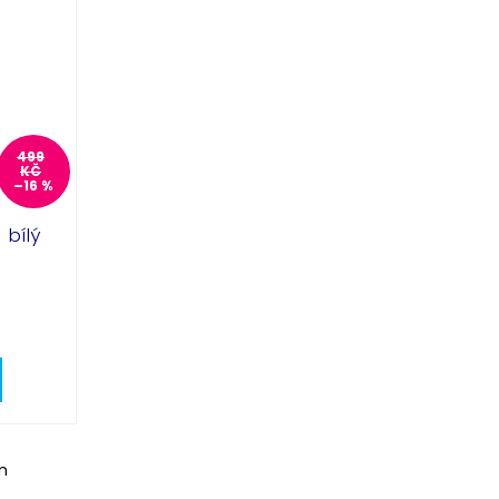
499
KČ
–16 %
 bílý
m