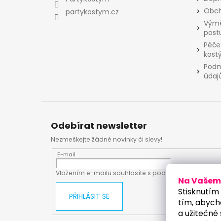
í
Obch
partykostym.cz
Výmě
post
Péče
kost
Podm
údaj
Odebírat newsletter
Nezmeškejte žádné novinky či slevy!
E-mail
Vložením e-mailu souhlasíte s
podmínkami ochrany
Na Vašem 
Stisknutím 
PŘIHLÁSIT SE
tím, abych
a užitečné 