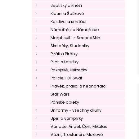
Jeptišky a Kněží
Klauni a Šaškové
Kostlivci a smrtáci
Námořníci a Námořnice
Morphsuits - SecondSkin
Školačky, Studentky
Piráti a Pirátky
Piloti a Letušky
Pokojské, Uklizečky
Policie, FBI, Swat
Pravěk, pralidi a neandrtálci
Star Wars
Pánské obleky
Uniformy - všechny druhy
Upíři a vampírky
Vánoce, Anděl, Čert, Mikuláš
Vězni, Trestanci a Muklové