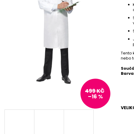
Tento 
nebo t
Součá
Barva
499 KČ
–16 %
VELIK