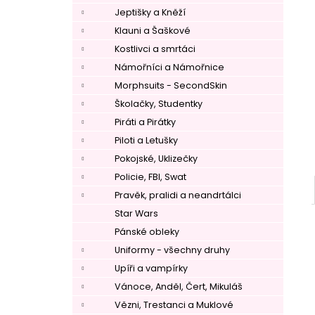
Jeptišky a Kněží
Klauni a Šaškové
Kostlivci a smrtáci
Námořníci a Námořnice
Morphsuits - SecondSkin
Školačky, Studentky
Piráti a Pirátky
Piloti a Letušky
Pokojské, Uklizečky
Policie, FBI, Swat
Pravěk, pralidi a neandrtálci
Star Wars
Pánské obleky
Uniformy - všechny druhy
Upíři a vampírky
Vánoce, Anděl, Čert, Mikuláš
Vězni, Trestanci a Muklové