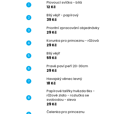
Plovoucí svíčka - bílá
12 Kč
Bílý vějíř - papírový
39 Kč
Prioritní zpracování objednávky
29 Kč
Korunka pro princeznu - růžová
29 Kč
Bílý vějíř
59 Kč
Pravé paví peří 20-30cm
29 Kč
Havajský věnec levný
18 Kč
Papírové talířky hvězda 6ks -
růžové zlato - rozlučka se
svobodou - sleva
29 Kč
Čelenka pro princeznu