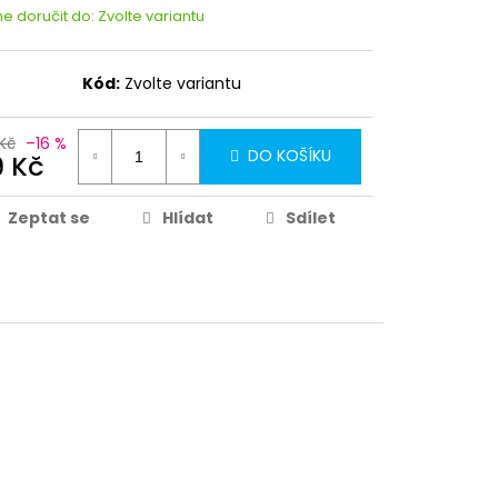
 doručit do:
Zvolte variantu
Kód:
Zvolte variantu
Kč
–16 %
DO KOŠÍKU
9 Kč
Zeptat se
Hlídat
Sdílet
Partykostym.cz - online
69 Kč
DO KOŠÍKU