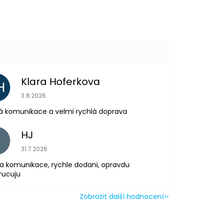
Další
produkt
Klara Hoferkova
H
Hodnocení obchodu je 5 z 5 hvězdiček.
3.8.2026
á komunikace a velmi rychlá doprava
HJ
H
Hodnocení obchodu je 5 z 5 hvězdiček.
31.7.2026
a komunikace, rychle dodani, opravdu
rucuju
Zobrazit další hodnocení