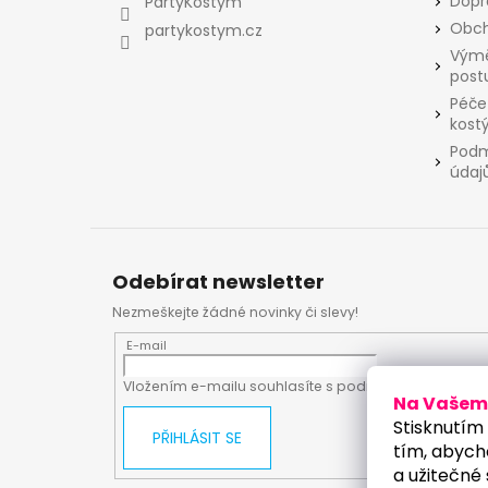
Dopr
PartyKostym
í
Obch
partykostym.cz
Výmě
post
Péče
kost
Podm
údaj
Odebírat newsletter
Nezmeškejte žádné novinky či slevy!
E-mail
Vložením e-mailu souhlasíte s
podmínkami ochrany
Na Vašem 
Stisknutím 
PŘIHLÁSIT SE
tím, abych
a užitečné 