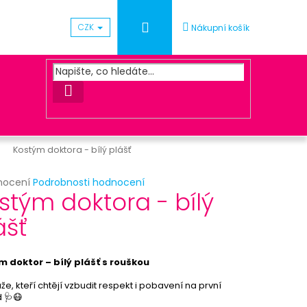
Přihlášení
CZK
Nákupní košík
HLEDAT
Kostým doktora - bílý plášť
rné
nocení
Podrobnosti hodnocení
Následující
stým doktora - bílý
cení
ktu
ášť
ACOVÁNÍ OBJEDNÁVKY
 doktor – bílý plášť s rouškou
ček.
že, kteří chtějí vzbudit respekt i pobavení na první
 🩺😷