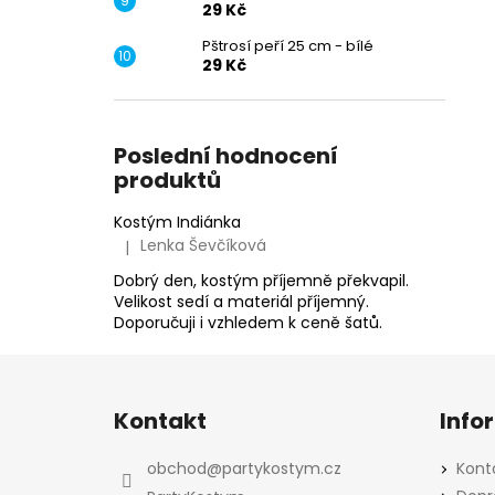
29 Kč
Pštrosí peří 25 cm - bílé
29 Kč
Poslední hodnocení
produktů
Kostým Indiánka
Lenka Ševčíková
|
Hodnocení produktu je 5 z 5 hvězdiček.
Dobrý den, kostým příjemně překvapil.
Velikost sedí a materiál příjemný.
Doporučuji i vzhledem k ceně šatů.
Z
á
Kontakt
Info
p
a
obchod
@
partykostym.cz
Kont
t