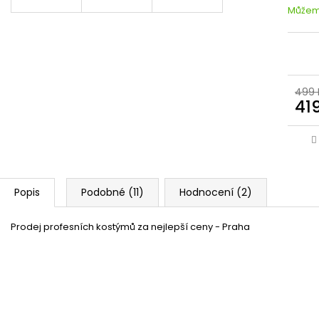
Můžeme
499 
41
Popis
Podobné (11)
Hodnocení (2)
Prodej profesních kostýmů za nejlepší ceny - Praha
Doktorský stetoskop
Skladem
(11 ks)