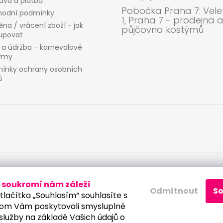
ava a platba
Pobočka Praha 7: Velet
odní podmínky
1, Praha 7 - prodejna 
na / vrácení zboží - jak
půjčovna kostýmů
upovat
 a údržba - karnevalové
ýmy
ínky ochrany osobních
ů
 osobních údajů
soukromí nám záleží
Odmítnout
S
tlačítka „Souhlasím“ souhlasíte s
om Vám poskytovali smysluplné
služby na základě Vašich údajů o