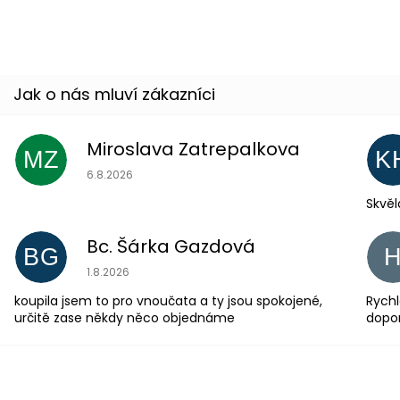
42 %
Miroslava Zatrepalkova
MZ
K
Hodnocení obchodu je 5 z 5 hvězdiček.
6.8.2026
Skvěl
Bc. Šárka Gazdová
BG
Hodnocení obchodu je 5 z 5 hvězdiček.
1.8.2026
koupila jsem to pro vnoučata a ty jsou spokojené,
Rychl
určitě zase někdy něco objednáme
dopo