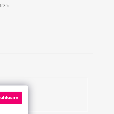
ržní
a
ouhlasím