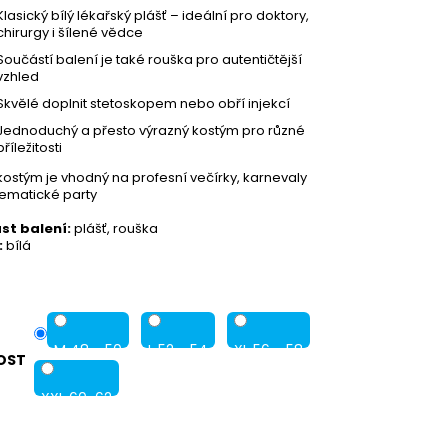
Klasický bílý lékařský plášť – ideální pro doktory,
chirurgy i šílené vědce
Součástí balení je také rouška pro autentičtější
vzhled
Skvělé doplnit stetoskopem nebo obří injekcí
Jednoduchý a přesto výrazný kostým pro různé
příležitosti
kostým je vhodný na profesní večírky, karnevaly
ematické party
st balení:
plášť, rouška
:
bílá
M 48 - 50
L 52 - 54
XL 56 - 58
OST
XXL 60-62