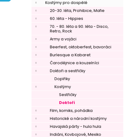
í
Kostýmy pro dospělé
p
20-30. léta, Prohibice, Mafie
a
60. léta - Hippies
n
70. - 80. léta a 90. léta - Disco,
Retro, Rock
e
Army a vojáci
l
Beerfest, oktoberfest, bavoráci
Burlesque a Kabaret
Čarodějnice a kouzelníci
Doktoři a sestřičky
Doplňky
Kostýmy
Sestřičky
Doktoři
Film, komiks, pohádka
Historické a národní kostýmy
Havajská párty - hula hula
Indiáni, Kovbojové, Mexiko