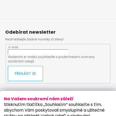
Odebírat newsletter
Nezmeškejte žádné novinky či slevy!
E-mail
Vložením e-mailu souhlasíte s
podmínkami ochrany
osobních údajů
PŘIHLÁSIT SE
Vytvořil Shoptet
Upravilo studio:
Na Vašem soukromí nám záleží
Stisknutím tlačítka „Souhlasím“ souhlasíte s tím,
Copyright 2026
PartyKostym.cz
. Všechna práva
abychom Vám poskytovali smysluplné a užitečné
vyhrazena.
Upravit nastavení cookies
služby na základě Vašich údajů o sledování