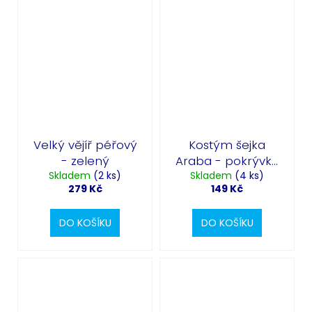
Velký vějíř péřový
Kostým šejka
- zelený
Araba - pokrývka
Skladem
(2 ks)
hlavy, bradka a
Skladem
(4 ks)
279 Kč
149 Kč
brýle
DO KOŠÍKU
DO KOŠÍKU