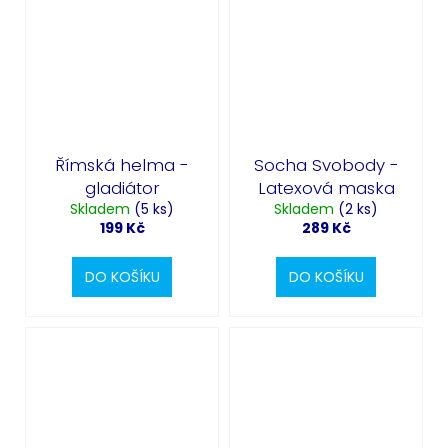
Římská helma -
Socha Svobody -
gladiátor
Latexová maska
Skladem
(5 ks)
Skladem
(2 ks)
199 Kč
289 Kč
DO KOŠÍKU
DO KOŠÍKU