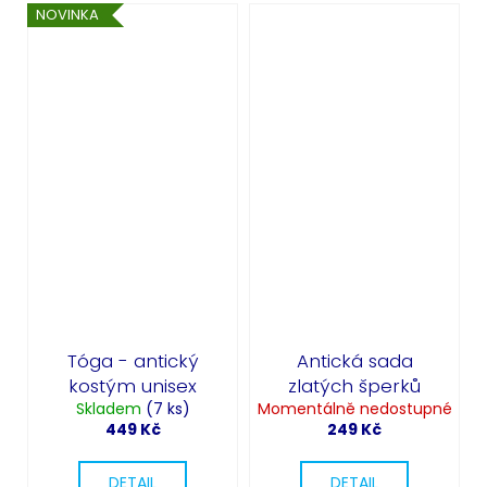
NOVINKA
Tóga - antický
Antická sada
kostým unisex
zlatých šperků
Skladem
(7 ks)
Momentálně nedostupné
449 Kč
249 Kč
DETAIL
DETAIL