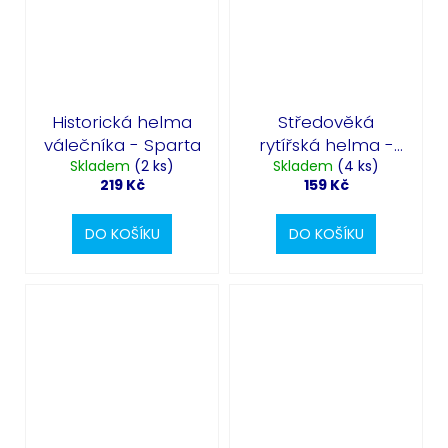
Historická helma
Středověká
válečníka - Sparta
rytířská helma -
Skladem
(2 ks)
Skladem
dětská
(4 ks)
219 Kč
159 Kč
DO KOŠÍKU
DO KOŠÍKU