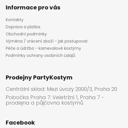
ý
p
Informace pro vás
i
s
Kontakty
u
Doprava a platba
Obchodní podmínky
Výměna / vrácení zboží - jak postupovat
Péče a údržba - karnevalové kostýmy
Podmínky ochrany osobních údajů
Prodejny PartyKostym
Centrální sklad: Mezi úvozy 2000/3, Praha 20
Pobočka Praha 7: Veletržní 1, Praha 7 -
prodejna a půjčovna kostýmů
Facebook