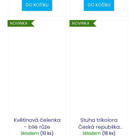
DO KOŠÍKU
DO KOŠÍKU
NOVINKA
NOVINKA
Květinová čelenka
Stuha trikolora
- bílé růže
Česká republika
Skladem
(10 ks)
Skladem
20mm - 10m
(16 ks)