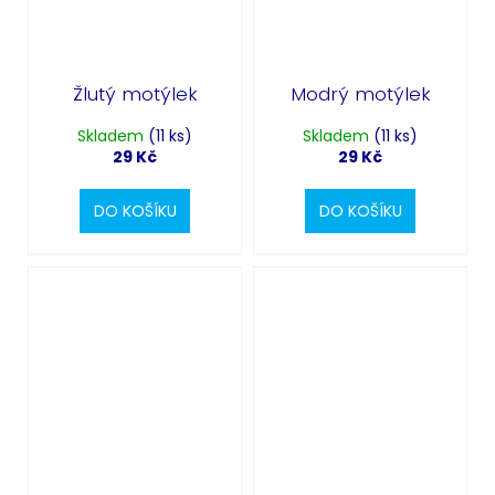
Žlutý motýlek
Modrý motýlek
Skladem
(11 ks)
Skladem
(11 ks)
29 Kč
29 Kč
DO KOŠÍKU
DO KOŠÍKU
Odeslat
Powered by chaterimo