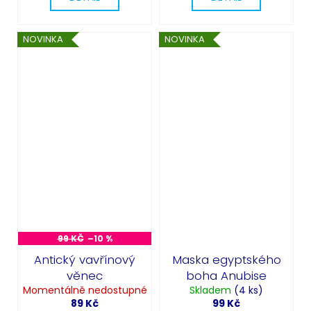
NOVINKA
NOVINKA
99 KČ
–10 %
Antický vavřínový
Maska egyptského
věnec
boha Anubise
Momentálně nedostupné
Skladem
(4 ks)
89 Kč
99 Kč