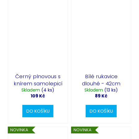
Černý plnovous s
Bílé rukavice
knírem samolepicí
dlouhé - 42cm
Skladem
(4 ks)
Skladem
(13 ks)
109 Kč
89 Kč
DO KOŠÍKU
DO KOŠÍKU
NOVINKA
NOVINKA