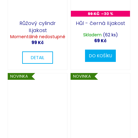
99 KČ
–30 %
Růžový cylindr
Hůl - černá II.jakost
II.jakost
Skladem
(62 ks)
Momentálně nedostupné
69 Kč
99 Kč
DO KOŠÍKU
DETAIL
NOVINKA
NOVINKA