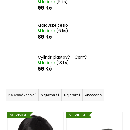
Skladem
(5 ks)
a
99 Kč
j
í
Královské žezlo
t
Skladem
(6 ks)
?
89 Kč
Cylindr plastový - Černý
Skladem
(13 ks)
HLEDAT
59 Kč
Ř
D
a
Nejprodávanější
Nejlevnější
Nejdražší
Abecedně
o
z
p
e
o
V
NOVINKA
NOVINKA
n
r
ý
u
í
p