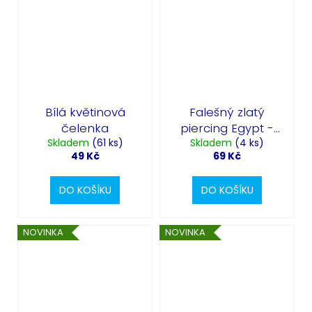
Bílá květinová
Falešný zlatý
čelenka
piercing Egypt -
Skladem
(61 ks)
Skladem
Eye of Horus
(4 ks)
49 Kč
69 Kč
DO KOŠÍKU
DO KOŠÍKU
NOVINKA
NOVINKA