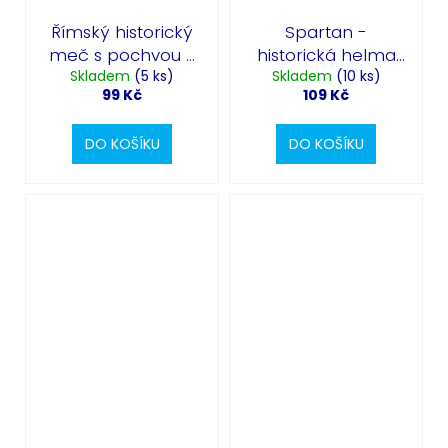
Římský historický
Spartan -
meč s pochvou -
historická helma
Skladem
50cm
(5 ks)
řeckého bojovníka
Skladem
(10 ks)
99 Kč
109 Kč
DO KOŠÍKU
DO KOŠÍKU