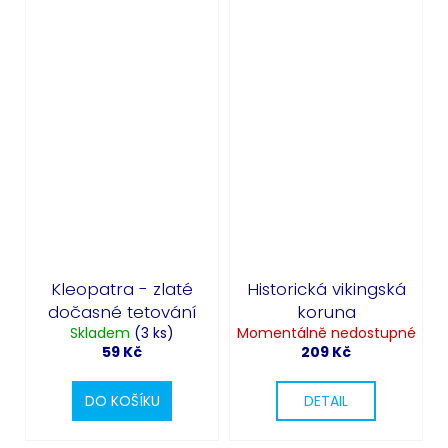
Kleopatra - zlaté
Historická vikingská
dočasné tetování
koruna
Skladem
(3 ks)
Momentálně nedostupné
59 Kč
209 Kč
DO KOŠÍKU
DETAIL