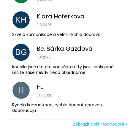
Klara Hoferkova
KH
Hodnocení obchodu je 5 z 5 hvězdiček.
3.8.2026
Odeslat
Skvělá komunikace a velmi rychlá doprava
Powered by chaterimo
Bc. Šárka Gazdová
BG
Hodnocení obchodu je 5 z 5 hvězdiček.
1.8.2026
koupila jsem to pro vnoučata a ty jsou spokojené,
určitě zase někdy něco objednáme
HJ
H
Hodnocení obchodu je 5 z 5 hvězdiček.
31.7.2026
Rychla komunikace, rychle dodani, opravdu
doporucuju
Zobrazit další hodnocení