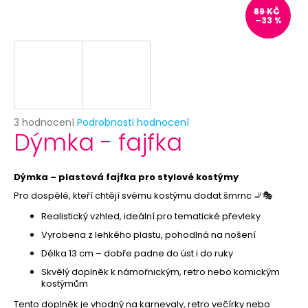
č
89 KČ
u
–33 %
j
e
m
e
KRÁLOVSKÁ
Průměrné
3 hodnocení
Podrobnosti hodnocení
KORUNA
Dýmka - fajfka
hodnocení
59
produktu
Kč
je
Původně:
5,0
Dýmka – plastová fajfka pro stylové kostýmy
119
z
Kč
Pro dospělé, kteří chtějí svému kostýmu dodat šmrnc 🚬🎭
5
hvězdiček.
Realistický vzhled, ideální pro tematické převleky
Vyrobena z lehkého plastu, pohodlná na nošení
Délka 13 cm – dobře padne do úst i do ruky
Skvělý doplněk k námořnickým, retro nebo komickým
kostýmům
Tento doplněk je vhodný na karnevaly, retro večírky nebo