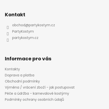
Z
á
Kontakt
p
a
obchod
@
partykostym.cz
t
PartyKostym
í
partykostym.cz
Informace pro vás
Kontakty
Doprava a platba
Obchodní podmínky
Výměna / vrácení zboží - jak postupovat
Péče a údržba - karnevalové kostýmy
Podmínky ochrany osobních údajů