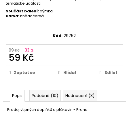
tematické události.
Součást balení:
dýmka
Barva:
hnědočerná
Kód:
29752.
89 Kč
–33 %
59 Kč
Zeptat se
Hlídat
Sdílet
Popis
Podobné (10)
Hodnocení (3)
Prodej vtipných doplňků a ptákovin - Praha