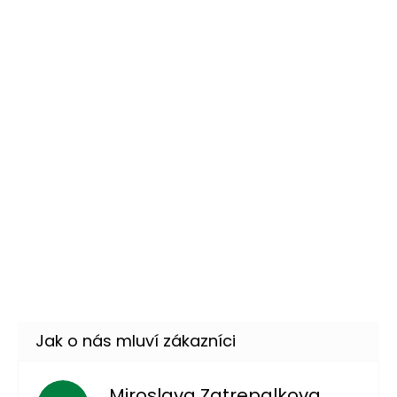
Momentálně nedostupné
–22 %
Černé brýle blues
49 Kč
DO KOŠÍKU
Skladem
(25 ks)
–44 %
Arabská princezna - dětský
589 Kč
kostým
DETAIL
Skladem
(2 ks)
–26 %
Šavle - arabský meč zlatý 55
149 Kč
cm
DO KOŠÍKU
Skladem
(5 ks)
Miroslava Zatrepalkova