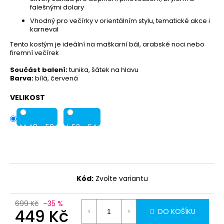
79
falešnými dolary
Kč
Vhodný pro večírky v orientálním stylu, tematické akce i
karneval
Tento kostým je ideální na maškarní bál, arabské noci nebo
firemní večírek
Součást balení:
tunika, šátek na hlavu
Barva:
bílá, červená
VELIKOST
M 48 - 50
L 52 - 54
Kód:
Zvolte variantu
699 Kč
–35 %
449 Kč
DO KOŠÍKU