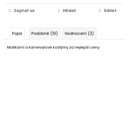
Zeptat se
Hlídat
Sdílet
Popis
Podobné (10)
Hodnocení (3)
Maškarní a karnevalové kostýmy za nejlepší ceny.
Bradka - umělé vousy pro
49 Kč
Arab
DO KOŠÍKU
Skladem
(6 ks)
–28 %
Sada knírů samolepící 12 ks
249 Kč
DO KOŠÍKU
Skladem
(10 ks)
–24 %
Černé kontaktní čočky
199 Kč