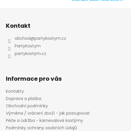
Z
á
Kontakt
p
a
obchod
@
partykostym.cz
t
PartyKostym
í
partykostym.cz
Informace pro vás
Kontakty
Doprava a platba
Obchodní podmínky
Výměna / vrácení zboží - jak postupovat
Péče a údržba - karnevalové kostýmy
Podmínky ochrany osobních údajů