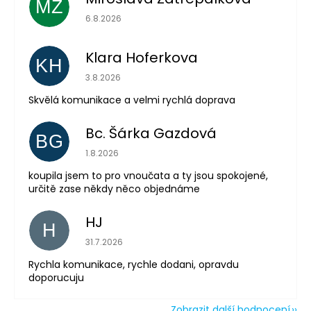
MZ
Hodnocení obchodu je 5 z 5 hvězdiček.
6.8.2026
Klara Hoferkova
KH
Hodnocení obchodu je 5 z 5 hvězdiček.
3.8.2026
Odeslat
Skvělá komunikace a velmi rychlá doprava
Powered by chaterimo
Bc. Šárka Gazdová
BG
Hodnocení obchodu je 5 z 5 hvězdiček.
1.8.2026
koupila jsem to pro vnoučata a ty jsou spokojené,
určitě zase někdy něco objednáme
HJ
H
Hodnocení obchodu je 5 z 5 hvězdiček.
31.7.2026
Rychla komunikace, rychle dodani, opravdu
doporucuju
Zobrazit další hodnocení