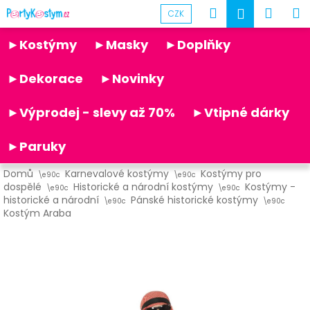
K
Přejít
Hledat
Náku
M
Přihlášen
CZK
na
o
obsah
Partykostym.cz - online
Zpět
Zpět
košík
š
►Kostýmy
►Masky
►Doplňky
í
C
k
►Dekorace
►Novinky
o
p
►Výprodej - slevy až 70%
►Vtipné dárky
o
t
►Paruky
ř
Domů
Karnevalové kostýmy
Kostýmy pro
e
dospělé
Historické a národní kostýmy
Kostýmy -
b
historické a národní
Pánské historické kostýmy
Kostým Araba
u
j
e
t
e
n