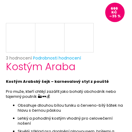
č
u
699
KČ
j
–35 %
e
m
e
PAPÍROVÉ
TALÍŘKY
Průměrné
3 hodnocení
Podrobnosti hodnocení
HVĚZDA
Kostým Araba
hodnocení
6KS
produktu
-
je
RŮŽOVÉ
5,0
ZLATO
Kostým Arabský šejk – karnevalový styl z pouště
-
z
ROZLUČKA
5
Pro muže, kteří chtějí zazářit jako bohatý obchodník nebo
SE
tajemný poutník 🏜️🕶️💰
hvězdiček.
SVOBODOU
-
Obsahuje dlouhou bílou tuniku a červeno-bílý šátek na
SLEVA
hlavu s černou páskou
29
Lehký a pohodlný kostým vhodný pro celovečerní
Kč
nošení
Původně:
Skvělý základ pro doplnění plnovousem, brýlemi a