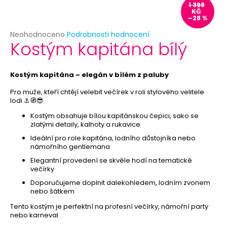
č
1 399
u
KČ
–28 %
j
e
Průměrné
Neohodnoceno
Podrobnosti hodnocení
Kostým kapitána bílý
hodnocení
m
produktu
e
je
0,0
Kostým kapitána – elegán v bílém z paluby
z
BÍLÁ
5
Pro muže, kteří chtějí velebit večírek v roli stylového velitele
KVĚTINOVÁ
lodi ⚓🧭😎
hvězdiček.
ČELENKA
Kostým obsahuje bílou kapitánskou čepici, sako se
49
zlatými detaily, kalhoty a rukavice
Kč
Ideální pro role kapitána, lodního důstojníka nebo
námořního gentlemana
Elegantní provedení se skvěle hodí na tematické
večírky
Doporučujeme doplnit dalekohledem, lodním zvonem
nebo šátkem
Tento kostým je perfektní na profesní večírky, námořní party
nebo karneval