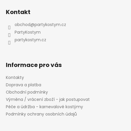
Z
á
Kontakt
p
a
obchod
@
partykostym.cz
t
PartyKostym
í
partykostym.cz
Informace pro vás
Kontakty
Doprava a platba
Obchodní podmínky
Výměna / vrácení zboží - jak postupovat
Péče a údržba - karnevalové kostýmy
Podmínky ochrany osobních údajů