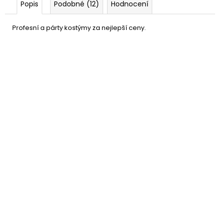
Popis
Podobné (12)
Hodnocení
Profesní a párty kostýmy za nejlepší ceny.
Kapitánská čepice
109 Kč
DO KOŠÍKU
Skladem
(25 ks)
–39 %
Rukavice bílé krátké
49 Kč
DO KOŠÍKU
Skladem
(3 ks)
–50 %
Brýle - Letec - zlaté obroučky
99 Kč
DETAIL
Momentálně nedostupné
–44 %
Kapitánská čepice Deluxe
169 Kč