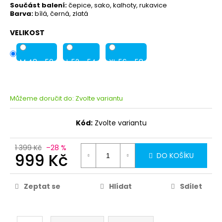
Součást balení:
čepice, sako, kalhoty, rukavice
Barva:
bílá, černá, zlatá
VELIKOST
M 48 - 50
L 52 - 54
XL 56 - 58
Můžeme doručit do:
Zvolte variantu
Kód:
Zvolte variantu
1 399 Kč
–28 %
999 Kč
DO KOŠÍKU
Zeptat se
Hlídat
Sdílet