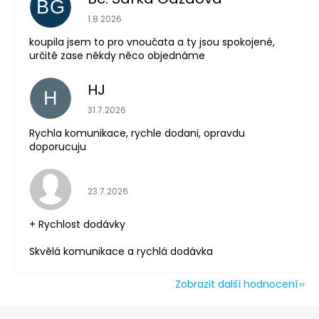
BG
Hodnocení obchodu je 5 z 5 hvězdiček.
1.8.2026
koupila jsem to pro vnoučata a ty jsou spokojené,
určitě zase někdy něco objednáme
Odeslat
Powered by chaterimo
HJ
H
Hodnocení obchodu je 5 z 5 hvězdiček.
31.7.2026
Rychla komunikace, rychle dodani, opravdu
doporucuju
Hodnocení obchodu je 5 z 5 hvězdiček.
23.7.2026
+ Rychlost dodávky
Skvělá komunikace a rychlá dodávka
Zobrazit další hodnocení