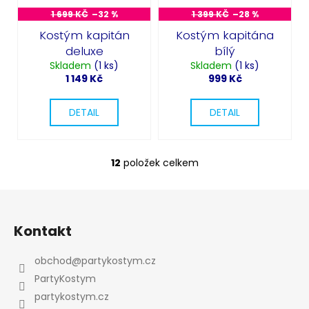
1 699 KČ
–32 %
1 399 KČ
–28 %
Kostým kapitán
Kostým kapitána
deluxe
bílý
Skladem
(1 ks)
Skladem
(1 ks)
1 149 Kč
999 Kč
DETAIL
DETAIL
12
položek celkem
O
v
l
Z
á
á
d
Kontakt
p
a
a
c
obchod
@
partykostym.cz
t
í
PartyKostym
p
í
partykostym.cz
r