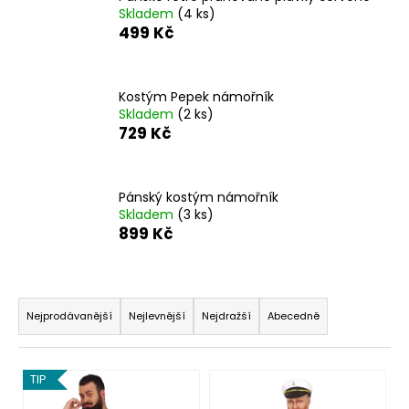
Skladem
(4 ks)
a
499 Kč
j
í
t
Kostým Pepek námořník
?
Skladem
(2 ks)
729 Kč
Pánský kostým námořník
HLEDAT
Skladem
(3 ks)
899 Kč
D
Ř
o
a
Nejprodávanější
Nejlevnější
Nejdražší
Abecedně
p
z
o
e
r
V
TIP
n
u
ý