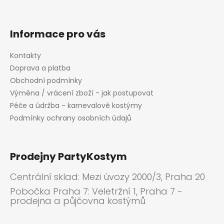
v
k
y
Informace pro vás
v
ý
Kontakty
p
Doprava a platba
i
Obchodní podmínky
s
Výměna / vrácení zboží - jak postupovat
u
Péče a údržba - karnevalové kostýmy
Podmínky ochrany osobních údajů
Prodejny PartyKostym
Centrální sklad: Mezi úvozy 2000/3, Praha 20
Pobočka Praha 7: Veletržní 1, Praha 7 -
prodejna a půjčovna kostýmů