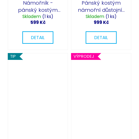
Námořník -
Pánský kostým
pánský kostým
námořní důstojník
Naval Seaman
Skladem
(1 ks)
- Navy officer
Skladem
(1 ks)
599 Kč
999 Kč
DETAIL
DETAIL
TIP
VÝPRODEJ
Odeslat
Powered by chaterimo