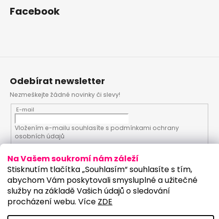
Facebook
Odebírat newsletter
Nezmeškejte žádné novinky či slevy!
E-mail
Vložením e-mailu souhlasíte s
podmínkami ochrany
osobních údajů
Na Vašem soukromí nám záleží
PŘIHLÁSIT SE
Stisknutím tlačítka „Souhlasím“ souhlasíte s tím,
abychom Vám poskytovali smysluplné a užitečné
služby na základě Vašich údajů o sledování
procházení webu. Více
ZDE
Vytvořil Shoptet
Upravilo studio: