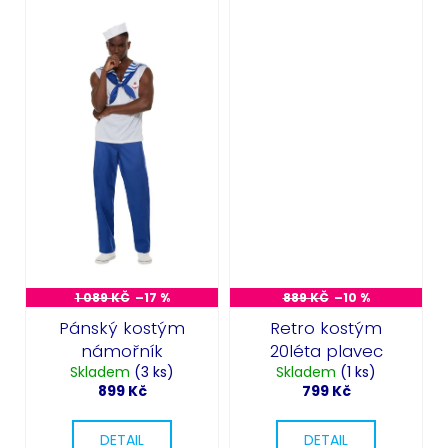
1 089 KČ
–17 %
889 KČ
–10 %
Pánský kostým
Retro kostým
námořník
20léta plavec
Skladem
(3 ks)
Skladem
(1 ks)
899 Kč
799 Kč
DETAIL
DETAIL