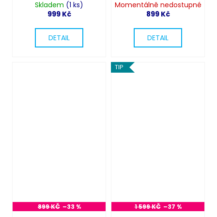
Skladem
(1 ks)
Momentálně nedostupné
999 Kč
899 Kč
DETAIL
DETAIL
TIP
899 KČ
–33 %
1 599 KČ
–37 %