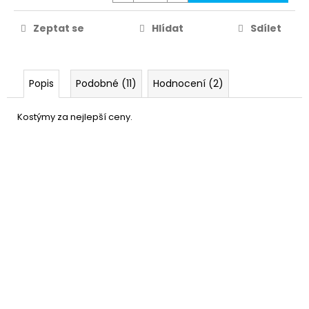
Zeptat se
Hlídat
Sdílet
Popis
Podobné (11)
Hodnocení (2)
Kostýmy za nejlepší ceny.
Sada Námořník -
219 Kč
námořnická čepice a šátek
DO KOŠÍKU
Skladem
(2 ks)
–26 %
Čepice námořník
109 Kč
DO KOŠÍKU
Skladem
(17 ks)
–45 %