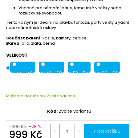
79
Kč
Vhodné pro námořní párty, tematické večírky nebo
rozlučky se svobodou
Tento kostým je ideální na plavbu fantazií, party ve stylu yacht
nebo námořnické oslavy
Součást balení:
košile, kalhoty, čepice
Barva:
bílá, zlatá, černá
VELIKOST
S 44 - 46
M 48 - 50
L 52 - 54
XL 56 - 58
Můžeme doručit do:
Zvolte variantu
Kód:
Zvolte variantu
1 399 Kč
–28 %
999 Kč
DO KOŠÍKU