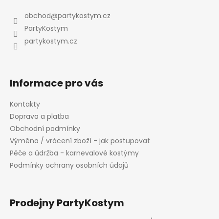
p
a
obchod
@
partykostym.cz
t
PartyKostym
í
partykostym.cz
Informace pro vás
Kontakty
Doprava a platba
Obchodní podmínky
Výměna / vrácení zboží - jak postupovat
Péče a údržba - karnevalové kostýmy
Podmínky ochrany osobních údajů
Prodejny PartyKostym