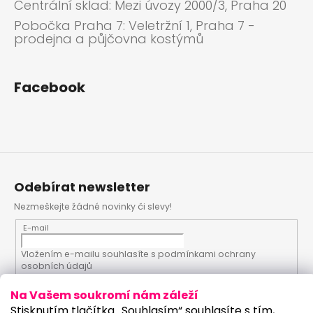
Centrální sklad: Mezi úvozy 2000/3, Praha 20
Pobočka Praha 7: Veletržní 1, Praha 7 -
prodejna a půjčovna kostýmů
Facebook
Odebírat newsletter
Nezmeškejte žádné novinky či slevy!
E-mail
Vložením e-mailu souhlasíte s
podmínkami ochrany
osobních údajů
Na Vašem soukromí nám záleží
PŘIHLÁSIT SE
Stisknutím tlačítka „Souhlasím“ souhlasíte s tím,