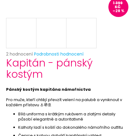
č
1 399
u
KČ
–28 %
j
e
m
e
PAPÍROVÉ
Průměrné
2 hodnocení
Podrobnosti hodnocení
TALÍŘKY
Kapitán - pánský
hodnocení
HVĚZDA
produktu
6KS
kostým
je
-
5,0
RŮŽOVÉ
z
ZLATO
-
5
Pánský kostým kapitána námořnictva
ROZLUČKA
hvězdiček.
SE
Pro muže, kteří chtějí převzít velení na palubě a vyniknout v
SVOBODOU
každém přístavu ⚓🧭🚢
-
SLEVA
Bílá uniforma s krátkým rukávem a zlatými detaily
působí elegantně a autoritativně
29
Kč
Kalhoty ladí s košilí do dokonalého námořního outfitu
Původně:
Čepice s kotvou dotváří kapitánský vzhled