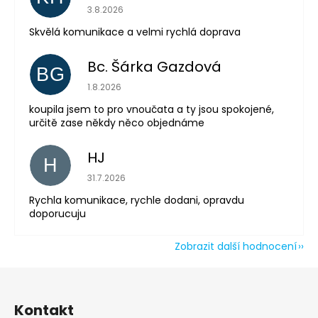
Hodnocení obchodu je 5 z 5 hvězdiček.
3.8.2026
Skvělá komunikace a velmi rychlá doprava
Odeslat
Powered by chaterimo
Bc. Šárka Gazdová
BG
Hodnocení obchodu je 5 z 5 hvězdiček.
1.8.2026
koupila jsem to pro vnoučata a ty jsou spokojené,
určitě zase někdy něco objednáme
HJ
H
Hodnocení obchodu je 5 z 5 hvězdiček.
31.7.2026
Rychla komunikace, rychle dodani, opravdu
doporucuju
Zobrazit další hodnocení
Z
á
Kontakt