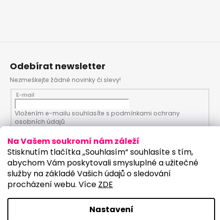
Odebírat newsletter
Nezmeškejte žádné novinky či slevy!
E-mail
Vložením e-mailu souhlasíte s
podmínkami ochrany
osobních údajů
Na Vašem soukromí nám záleží
PŘIHLÁSIT SE
Stisknutím tlačítka „Souhlasím“ souhlasíte s tím,
abychom Vám poskytovali smysluplné a užitečné
služby na základě Vašich údajů o sledování
procházení webu. Více
ZDE
Vytvořil Shoptet
Upravilo studio:
Copyright 2026
PartyKostym.cz
. Všechna práva
Nastavení
vyhrazena.
Upravit nastavení cookies