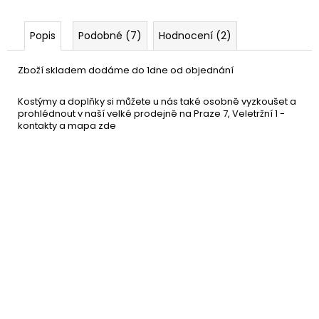
Popis
Podobné (7)
Hodnocení (2)
Zboží skladem dodáme do 1dne od objednání
Kostýmy a doplňky si můžete u nás také osobně vyzkoušet a
prohlédnout v naší velké prodejně na Praze 7, Veletržní 1 -
kontakty a mapa
zde
Klaunský nos červený -
23 Kč
molitanový
DETAIL
Momentálně nedostupné
–41 %
Duhová afro paruka klaun
199 Kč
DO KOŠÍKU
Skladem
(5 ks)
–26 %