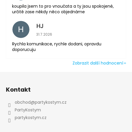
koupila jsem to pro vnoučata a ty jsou spokojené,
určitě zase někdy něco objednáme
HJ
H
Hodnocení obchodu je 5 z 5 hvězdiček.
31.7.2026
Rychla komunikace, rychle dodani, opravdu
doporucuju
Zobrazit další hodnocení
Z
á
Kontakt
p
a
obchod
@
partykostym.cz
t
PartyKostym
í
partykostym.cz