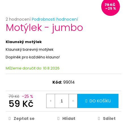
č
79 KČ
u
–25 %
j
e
Průměrné
2 hodnocení
Podrobnosti hodnocení
Motýlek - jumbo
hodnocení
m
produktu
e
je
5,0
Klaunský motýlek
z
LÉTAJÍCÍ
Klaunský barevný motýlek
5
HOVNA
hvězdiček.
Doplněk pro každého klauna!
-
VYSTŘELOVACÍ
EXKREMENTY
Můžeme doručit do:
10.8.2026
–
4KS
Kód:
99014
69
Kč
79 Kč
–25 %
59 Kč
DO KOŠÍKU
Zeptat se
Hlídat
Sdílet