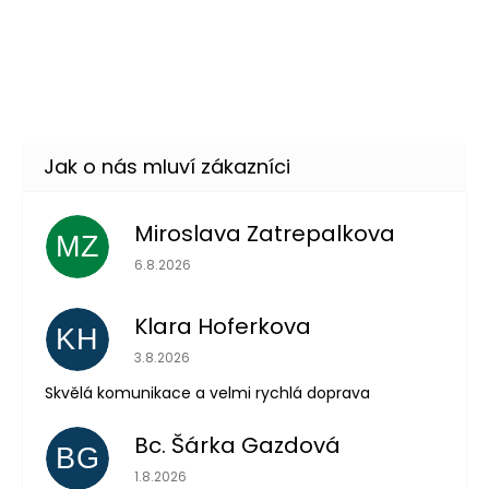
Afro paruka - růžová
199 Kč
DO KOŠÍKU
Skladem
(12 ks)
–26 %
Miroslava Zatrepalkova
MZ
Hodnocení obchodu je 5 z 5 hvězdiček.
6.8.2026
Klara Hoferkova
KH
Hodnocení obchodu je 5 z 5 hvězdiček.
3.8.2026
Skvělá komunikace a velmi rychlá doprava
Odeslat
Bc. Šárka Gazdová
BG
Hodnocení obchodu je 5 z 5 hvězdiček.
Powered by chaterimo
1.8.2026