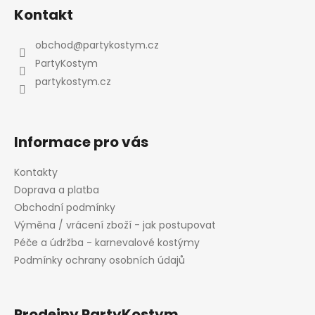
á
Kontakt
p
a
obchod
@
partykostym.cz
t
PartyKostym
í
partykostym.cz
Informace pro vás
Kontakty
Doprava a platba
Obchodní podmínky
Výměna / vrácení zboží - jak postupovat
Péče a údržba - karnevalové kostýmy
Podmínky ochrany osobních údajů
Prodejny PartyKostym