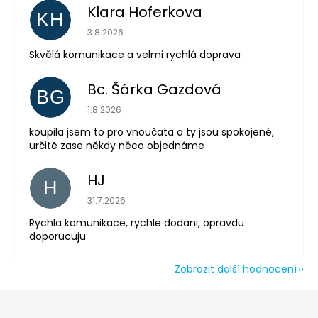
Klara Hoferkova
KH
Hodnocení obchodu je 5 z 5 hvězdiček.
3.8.2026
Skvělá komunikace a velmi rychlá doprava
Bc. Šárka Gazdová
BG
Hodnocení obchodu je 5 z 5 hvězdiček.
1.8.2026
koupila jsem to pro vnoučata a ty jsou spokojené,
určitě zase někdy něco objednáme
HJ
H
Hodnocení obchodu je 5 z 5 hvězdiček.
31.7.2026
Rychla komunikace, rychle dodani, opravdu
doporucuju
Odeslat
Powered by chaterimo
Zobrazit další hodnocení
Z