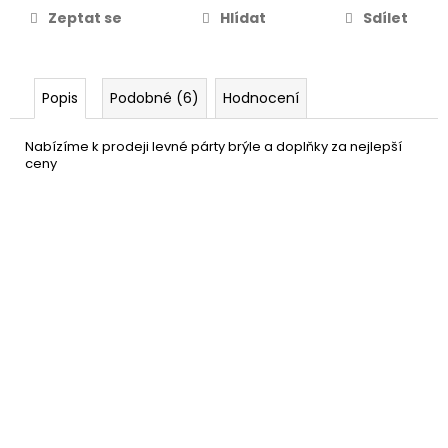
Zeptat se
Hlídat
Sdílet
Popis
Podobné (6)
Hodnocení
Nabízíme k prodeji levné párty brýle a doplňky za nejlepší
ceny
Kostým sexy myška
699 Kč
DETAIL
Skladem
(5 ks)
–50 %
Maskot myš
1 799 Kč
DETAIL
Momentálně nedostupné
–14 %
Kostým Jerry - maskot Tom
8 999 Kč