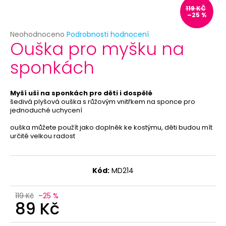
č
119 KČ
u
–25 %
j
e
Průměrné
Neohodnoceno
Podrobnosti hodnocení
Ouška pro myšku na
hodnocení
m
produktu
e
sponkách
je
0,0
z
KORUNKA
5
Myší uši na sponkách pro děti i dospělé
PRO
hvězdiček.
šedivá plyšová ouška s růžovým vnitřkem na sponce pro
PRINCEZNU
jednoduché uchycení
-
RŮŽOVÁ
ouška můžete použít jako doplněk ke kostýmu, děti budou mít
29
určitě velkou radost
Kč
Kód:
MD214
119 Kč
–25 %
89 Kč