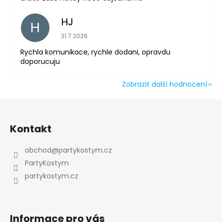
HJ
H
Hodnocení obchodu je 5 z 5 hvězdiček.
31.7.2026
Rychla komunikace, rychle dodani, opravdu
doporucuju
Zobrazit další hodnocení
Z
á
Kontakt
p
a
obchod
@
partykostym.cz
t
PartyKostym
í
partykostym.cz
Informace pro vás