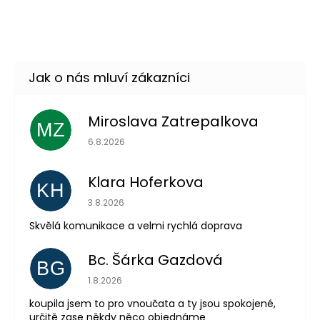
diamanty
DO KOŠÍKU
Skladem
(9 ks)
Miroslava Zatrepalkova
MZ
Hodnocení obchodu je 5 z 5 hvězdiček.
6.8.2026
Odeslat
Klara Hoferkova
KH
Powered by chaterimo
Hodnocení obchodu je 5 z 5 hvězdiček.
3.8.2026
Skvělá komunikace a velmi rychlá doprava
Bc. Šárka Gazdová
BG
Hodnocení obchodu je 5 z 5 hvězdiček.
1.8.2026
koupila jsem to pro vnoučata a ty jsou spokojené,
určitě zase někdy něco objednáme