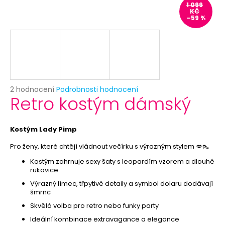
č
1 099
u
KČ
–59 %
j
e
m
e
PRIORITNÍ
Průměrné
2 hodnocení
Podrobnosti hodnocení
ZPRACOVÁNÍ
Retro kostým dámský
hodnocení
OBJEDNÁVKY
produktu
29
je
Kč
5,0
Kostým Lady Pimp
z
5
Pro ženy, které chtějí vládnout večírku s výrazným stylem 💋👠
hvězdiček.
Kostým zahrnuje sexy šaty s leopardím vzorem a dlouhé
rukavice
Výrazný límec, třpytivé detaily a symbol dolaru dodávají
šmrnc
Skvělá volba pro retro nebo funky party
Ideální kombinace extravagance a elegance