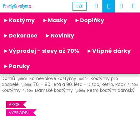
K
Přejít
Hledat
Náku
M
Přihlášen
CZK
na
o
obsah
Partykostym.cz - online
Zpět
Zpět
košík
š
►Kostýmy
►Masky
►Doplňky
í
C
k
►Dekorace
►Novinky
o
p
►Výprodej - slevy až 70%
►Vtipné dárky
o
t
►Paruky
ř
Domů
Karnevalové kostýmy
Kostýmy pro
e
dospělé
70. - 80. léta a 90. léta - Disco, Retro, Rock
b
Kostýmy
Dámské kostýmy
Retro kostým dámský
u
AKCE
j
VÝPRODEJ
e
t
e
n