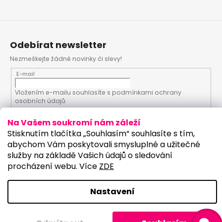
Odebírat newsletter
Nezmeškejte žádné novinky či slevy!
E-mail
Vložením e-mailu souhlasíte s
podmínkami ochrany
osobních údajů
Na Vašem soukromí nám záleží
PŘIHLÁSIT SE
Stisknutím tlačítka „Souhlasím“ souhlasíte s tím,
abychom Vám poskytovali smysluplné a užitečné
služby na základě Vašich údajů o sledování
procházení webu. Více
ZDE
Vytvořil Shoptet
Upravilo studio:
Copyright 2026
PartyKostym.cz
. Všechna práva
Nastavení
vyhrazena.
Upravit nastavení cookies