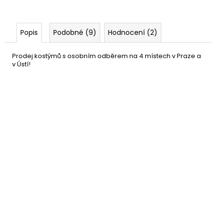
Popis
Podobné (9)
Hodnocení (2)
Prodej kostýmů s osobním odběrem na 4 místech v Praze a
v Ústí!
Černé síťované punčocháče
159 Kč
s velkými oky
DO KOŠÍKU
Skladem
(17 ks)
–15 %
Černé síťované punčochy
99 Kč
DO KOŠÍKU
Skladem
(10 ks)
–33 %
Černé síťované rukavice
59 Kč
DO KOŠÍKU