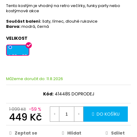
Tento kostým je vhodný na retro večírky, funky party nebo
kostýmové akce
Součást balení:
šaty, límec, dlouhé rukavice
Barva:
modrá, černá
VELIKOST
S 36 - 38
Můžeme doručit do:
11.8.2026
Kód:
41448S DOPRODEJ
1 099 Kč
–59 %
449 Kč
DO KOŠÍKU
Zeptat se
Hlídat
Sdílet