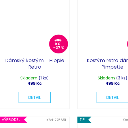
799
KČ
–37 %
Dámský kostým - Hippie
Kostým retro dá
Retro
Pimpette
Skladem
(1 ks)
Skladem
(3 ks)
499 Kč
499 Kč
DETAIL
DETAIL
VÝPRODEJ
TIP
Kód:
27565L
Kó