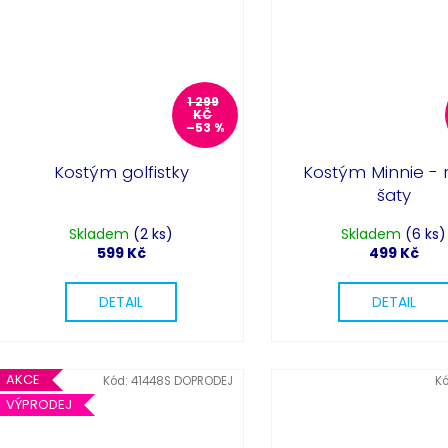
1 299
KČ
–53 %
Kostým golfistky
Kostým Minnie - 
šaty
Skladem
(2 ks)
Skladem
(6 ks)
599 Kč
499 Kč
DETAIL
DETAIL
AKCE
Kód:
41448S DOPRODEJ
K
VÝPRODEJ