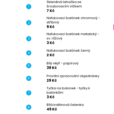
Skleněná lahvička se
šroubovacím víčkem
7 Kč
Nafukovací balónek chromový -
stříbrný
9 Kč
Nafukovací balónek metalický -
sv. růžový
3 Kč
Nafukovací balónek černý
2 Kč
Bílý vějíř - papírový
39 Kč
Prioritní zpracování objednávky
29 Kč
Tyčka na balonek - tyčky k
balónkům
3 Kč
Bílá květinová čelenka
49 Kč