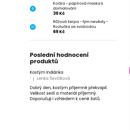
Kočka - papírová maska k
domalování
39 Kč
Růžová šerpa - tým nevěsty -
Rozlučka se svobodou
69 Kč
Poslední hodnocení
produktů
Kostým Indiánka
Lenka Ševčíková
|
Hodnocení produktu je 5 z 5 hvězdiček.
Dobrý den, kostým příjemně překvapil.
Velikost sedí a materiál příjemný.
Doporučuji i vzhledem k ceně šatů.