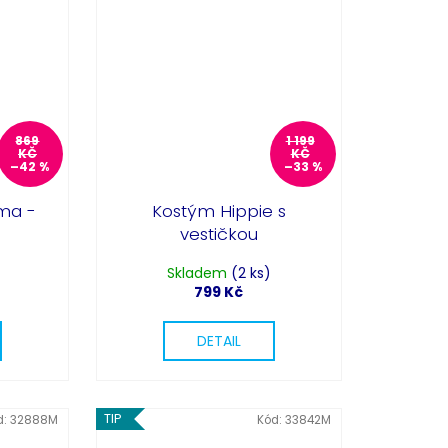
Partykostym.cz - online
869
1 199
KČ
KČ
–42 %
–33 %
ma -
Kostým Hippie s
vestičkou
Skladem
(2 ks)
799 Kč
DETAIL
TIP
d:
32888M
Kód:
33842M