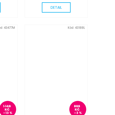
DETAIL
ód:
43477M
Kód:
43188L
1 149
899
KČ
KČ
–13 %
–3 %