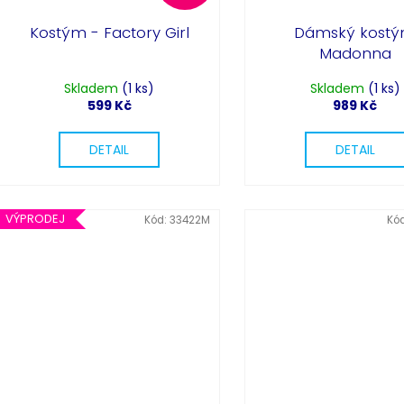
Kostým - Factory Girl
Dámský kost
Madonna
Skladem
(1 ks)
Skladem
(1 ks)
599 Kč
989 Kč
DETAIL
DETAIL
VÝPRODEJ
Kód:
33422M
Kó