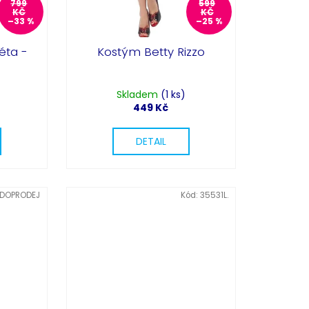
799
599
KČ
KČ
–33 %
–25 %
éta -
Kostým Betty Rizzo
Skladem
(1 ks)
449 Kč
DETAIL
DOPRODEJ
Kód:
35531L.