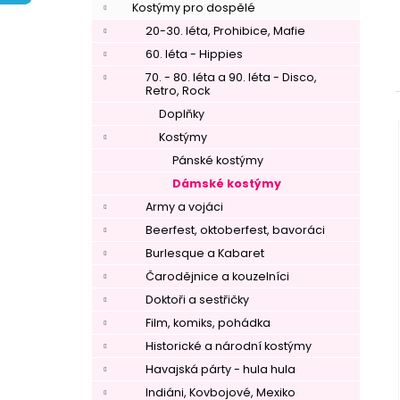
í
Kostýmy pro dospělé
p
20-30. léta, Prohibice, Mafie
a
60. léta - Hippies
n
70. - 80. léta a 90. léta - Disco,
Retro, Rock
e
Doplňky
l
Kostýmy
Pánské kostýmy
Dámské kostýmy
Army a vojáci
Beerfest, oktoberfest, bavoráci
Burlesque a Kabaret
Čarodějnice a kouzelníci
Doktoři a sestřičky
Film, komiks, pohádka
Historické a národní kostýmy
Havajská párty - hula hula
Indiáni, Kovbojové, Mexiko