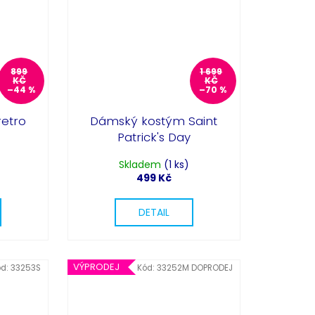
899
1 699
KČ
KČ
–44 %
–70 %
retro
Dámský kostým Saint
Patrick's Day
Skladem
(1 ks)
499 Kč
DETAIL
VÝPRODEJ
ód:
33253S
Kód:
33252M DOPRODEJ