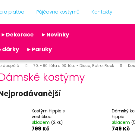
a a platba
Půjčovna kostymů
Kontakty
Co potřebujete najít?
►Dekorace
►Novinky
Doporučujeme
 dárky
►Paruky
o dospělé
70. - 80. léta a 90. léta - Disco, Retro, Rock
Ko
Dámské kostýmy
Nejprodávanější
NAFUKOVACÍ BALÓNEK CHROMOVÝ -
NAFUKOVACÍ BAL
STŘÍBRNÝ
RŮŽOVÝ
Kostým Hippie s
Dámský k
9 Kč
3 Kč
vestičkou
hippie
Původně:
14 Kč
Původně:
5 Kč
Skladem
(2 ks)
Skladem
(
799 Kč
749 Kč