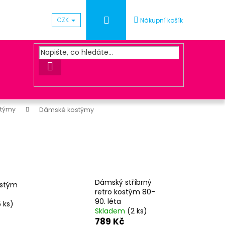
Přihlášení
CZK
Nákupní košík
HLEDAT
stýmy
Dámské kostýmy
Následující
ÓNEK METALICKÝ - SV.
Dámský stříbrný
ostým
retro kostým 80-
90. léta
5 ks)
Skladem
(2 ks)
789 Kč