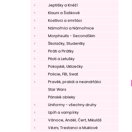
Jeptišky a Kněží
Klauni a Šaškové
Kostlivci a smrtáci
Námořníci a Námořnice
Morphsuits - SecondSkin
Školačky, Studentky
Piráti a Pirátky
Piloti a Letušky
Pokojské, Uklizečky
Policie, FBI, Swat
Pravěk, pralidi a neandrtálci
Star Wars
Pánské obleky
Uniformy - všechny druhy
Upíři a vampírky
Vánoce, Anděl, Čert, Mikuláš
Vězni, Trestanci a Muklové