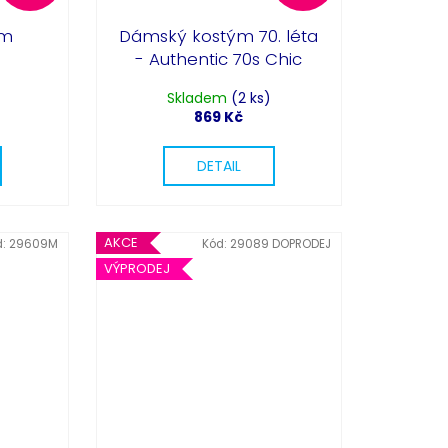
ým
Dámský kostým 70. léta
- Authentic 70s Chic
Skladem
(2 ks)
869 Kč
DETAIL
AKCE
d:
29609M
Kód:
29089 DOPRODEJ
VÝPRODEJ