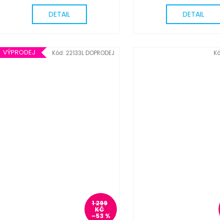
DETAIL
DETAIL
VÝPRODEJ
Kód:
22133L DOPRODEJ
K
1 299
KČ
–53 %