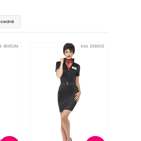
ecedně
d:
45952M
Kód:
25860S