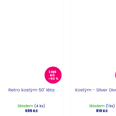
1 199
KČ
–50 %
Retro kostým 50' léta
Kostým - Silver Div
Skladem
(4 ks)
Skladem
(1 ks)
599 Kč
819 Kč