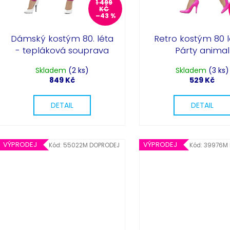
1 499
KČ
–43 %
Dámský kostým 80. léta
Retro kostým 80 l
- tepláková souprava
Párty animal
Skladem
(2 ks)
Skladem
(3 ks)
849 Kč
529 Kč
DETAIL
DETAIL
VÝPRODEJ
VÝPRODEJ
Kód:
55022M DOPRODEJ
Kód:
39976M 