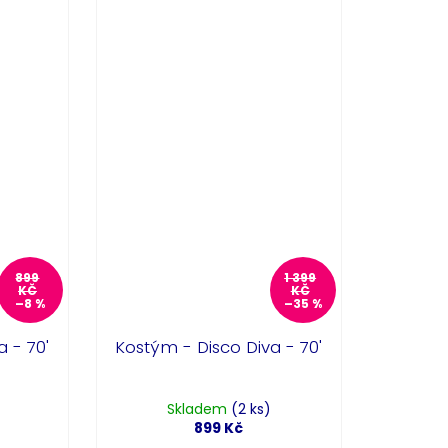
899
1 399
KČ
KČ
–8 %
–35 %
a - 70'
Kostým - Disco Diva - 70'
Skladem
(2 ks)
899 Kč