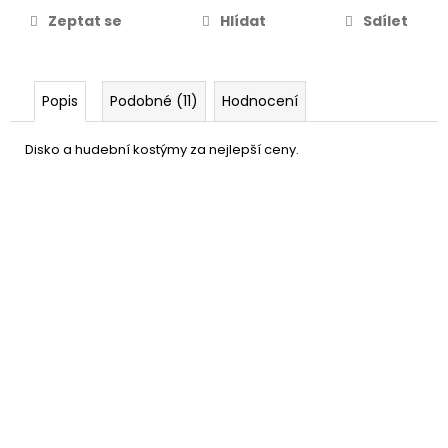
Zeptat se
Hlídat
Sdílet
Popis
Podobné (11)
Hodnocení
Disko a hudební kostýmy za nejlepší ceny.
Blond paruka bez ofiny
399 Kč
DO KOŠÍKU
Skladem
(1 ks)
–20 %
Bílé punčocháče sítované s
159 Kč
velkými oky
DO KOŠÍKU
Skladem
(9 ks)
–38 %
Zlaté brýle Elvise
79 Kč