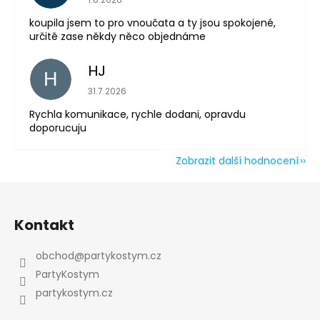
koupila jsem to pro vnoučata a ty jsou spokojené,
určitě zase někdy něco objednáme
HJ
H
Hodnocení obchodu je 5 z 5 hvězdiček.
31.7.2026
Rychla komunikace, rychle dodani, opravdu
doporucuju
Zobrazit další hodnocení
Z
á
Kontakt
p
a
obchod
@
partykostym.cz
t
PartyKostym
í
partykostym.cz