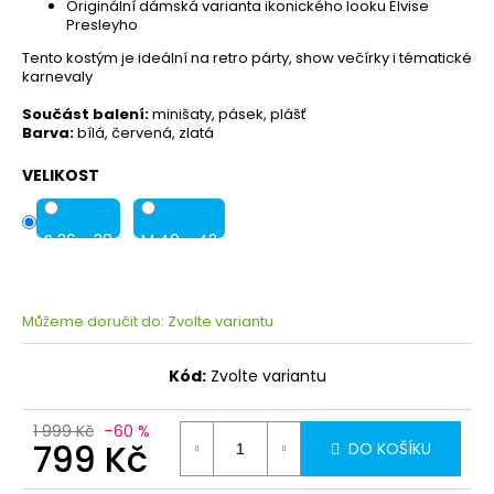
Originální dámská varianta ikonického looku Elvise
Presleyho
Tento kostým je ideální na retro párty, show večírky i tématické
karnevaly
Součást balení:
minišaty, pásek, plášť
Barva:
bílá, červená, zlatá
VELIKOST
S 36 - 38
M 40 - 42
Můžeme doručit do:
Zvolte variantu
Kód:
Zvolte variantu
1 999 Kč
–60 %
799 Kč
DO KOŠÍKU