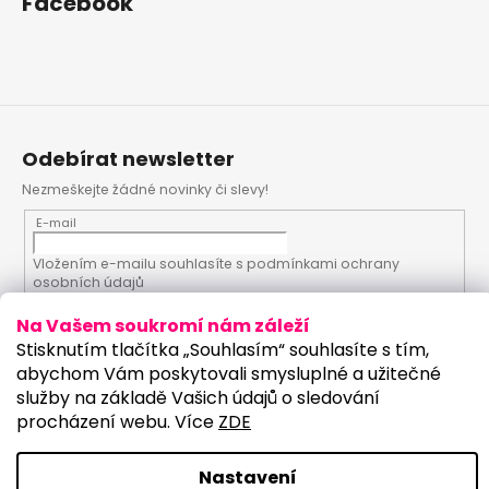
Facebook
Odebírat newsletter
Nezmeškejte žádné novinky či slevy!
E-mail
Vložením e-mailu souhlasíte s
podmínkami ochrany
osobních údajů
Na Vašem soukromí nám záleží
PŘIHLÁSIT SE
Stisknutím tlačítka „Souhlasím“ souhlasíte s tím,
abychom Vám poskytovali smysluplné a užitečné
služby na základě Vašich údajů o sledování
procházení webu. Více
ZDE
Vytvořil Shoptet
Upravilo studio:
Copyright 2026
PartyKostym.cz
. Všechna práva
Nastavení