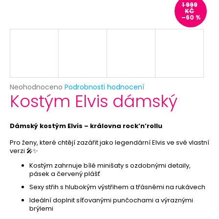
č
1 999
u
KČ
–60 %
j
e
m
e
ČERNÝ
Průměrné
Neohodnoceno
Podrobnosti hodnocení
VĚJÍŘ
Kostým Elvis dámský
hodnocení
-
produktu
PAPÍROVÝ
je
39
0,0
Dámský kostým Elvis – královna rock’n’rollu
Kč
z
Původně:
5
Pro ženy, které chtějí zazářit jako legendární Elvis ve své vlastní
69
verzi 🎤✨
hvězdiček.
Kč
Kostým zahrnuje bílé minišaty s ozdobnými detaily,
pásek a červený plášť
Sexy střih s hlubokým výstřihem a třásněmi na rukávech
Ideální doplnit síťovanými punčochami a výraznými
brýlemi