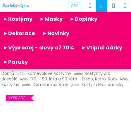
K
Přejít
Hledat
Náku
M
Přihlášen
CZK
na
o
obsah
Partykostym.cz - online
Zpět
Zpět
košík
š
►Kostýmy
►Masky
►Doplňky
í
C
k
►Dekorace
►Novinky
o
p
►Výprodej - slevy až 70%
►Vtipné dárky
o
t
►Paruky
ř
Domů
Karnevalové kostýmy
Kostýmy pro
e
dospělé
70. - 80. léta a 90. léta - Disco, Retro, Rock
b
Kostýmy
Dámské kostýmy
Kostým Elvis dámský
u
VÝPRODEJ
j
e
t
e
n