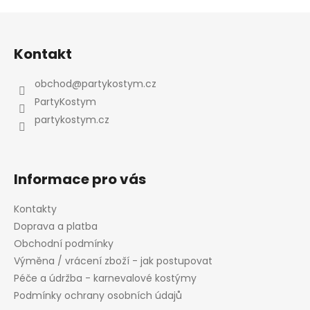
Z
á
Kontakt
p
a
obchod
@
partykostym.cz
t
PartyKostym
í
partykostym.cz
Informace pro vás
Kontakty
Doprava a platba
Obchodní podmínky
Výměna / vrácení zboží - jak postupovat
Péče a údržba - karnevalové kostýmy
Podmínky ochrany osobních údajů