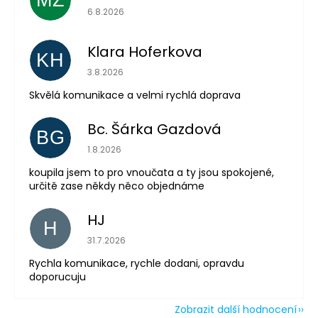
Hodnocení obchodu je 5 z 5 hvězdiček.
6.8.2026
Klara Hoferkova
KH
Hodnocení obchodu je 5 z 5 hvězdiček.
3.8.2026
Odeslat
Skvělá komunikace a velmi rychlá doprava
Powered by chaterimo
Bc. Šárka Gazdová
BG
Hodnocení obchodu je 5 z 5 hvězdiček.
1.8.2026
koupila jsem to pro vnoučata a ty jsou spokojené,
určitě zase někdy něco objednáme
HJ
H
Hodnocení obchodu je 5 z 5 hvězdiček.
31.7.2026
Rychla komunikace, rychle dodani, opravdu
doporucuju
Zobrazit další hodnocení