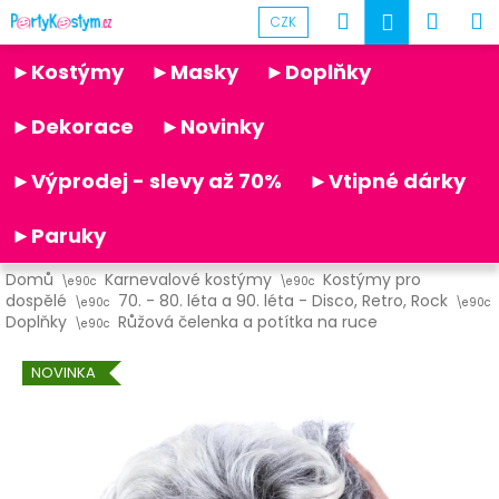
K
Přejít
Hledat
Náku
M
Přihlášen
CZK
na
o
obsah
Partykostym.cz - online
Zpět
Zpět
košík
š
►Kostýmy
►Masky
►Doplňky
í
C
k
►Dekorace
►Novinky
o
p
►Výprodej - slevy až 70%
►Vtipné dárky
o
t
►Paruky
ř
Domů
Karnevalové kostýmy
Kostýmy pro
e
dospělé
70. - 80. léta a 90. léta - Disco, Retro, Rock
b
Doplňky
Růžová čelenka a potítka na ruce
u
NOVINKA
j
e
t
e
n