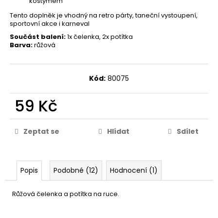
kostýmem
Tento doplněk je vhodný na retro párty, taneční vystoupení,
sportovní akce i karneval
Součást balení:
1x čelenka, 2x potítka
Barva:
růžová
Kód:
80075
59 Kč
Zeptat se
Hlídat
Sdílet
Popis
Podobné (12)
Hodnocení (1)
Růžová čelenka a potítka na ruce
.