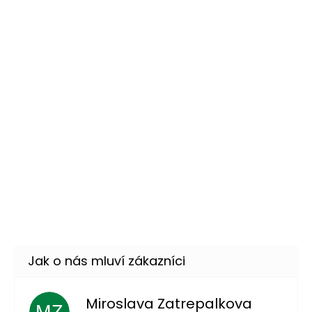
–62 %
Neonové náhrdelníky ve
229 Kč
stylu 80. let - 4ks
DO KOŠÍKU
Skladem
(5 ks)
Retro ledvinka 80 léta
159 Kč
DO KOŠÍKU
Skladem
(10 ks)
–38 %
Dámské tričko 80's Forever -
299 Kč
dámský retro kostým
DETAIL
Skladem
(3 ks)
Miroslava Zatrepalkova
MZ