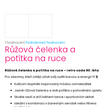
č
u
j
e
m
e
KRÁLOVSKÁ
Průměrné
1 hodnocení
Podrobnosti hodnocení
KORUNA
Růžová čelenka a
hodnocení
59
produktu
potítka na ruce
Kč
je
Původně:
5,0
119
z
Kč
5
Růžová čelenka a potítka na ruce – retro sada 80. léta
hvězdiček.
Pro všechny, kteří chtějí oživit svůj outfit barvou a energií 🩷🕺
Kultovní doplněk inspirovaný módou osmdesátek
Jasně růžová čelenka a dvě potítka v pohodlném úpletu
Skvěle sedí a drží během tance i sportovních aktivit
Ideální v kombinaci s barevným aerobik nebo fitness