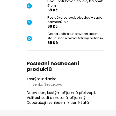
Pivo - nafukovací fóliový balónek
61cm
59 Kč
Rozlučka se svobobodou - sada
odznaků 7ks
69 Kč
Černá kočka Halloween 48cm -
stojící nafukovací fóliový balónek
69 Kč
Poslední hodnocení
produktů
Kostým Indiánka
Lenka Ševčíková
|
Hodnocení produktu je 5 z 5 hvězdiček.
Dobrý den, kostým příjemně překvapil.
Velikost sedí a materiál příjemný.
Doporučuji i vzhledem k ceně šatů.
Z