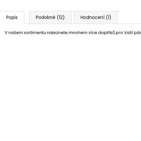
Popis
Podobné (12)
Hodnocení (1)
V
našem sortimentu naleznete mnohem více doplňků pro Vaší pár
Pánský oblek - Fialový 70. léta
Skladem
(2 ks)
26 %
Pánské retro zvonáče - zelené
Skladem
(7 ks)
33 %