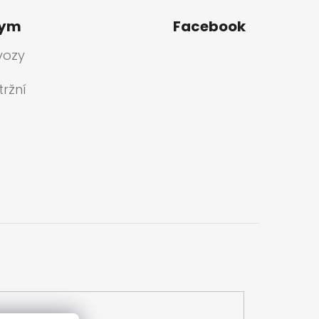
tym
Facebook
vozy
ržní
a