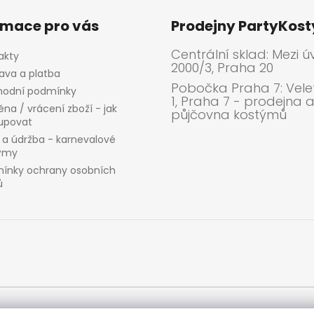
rmace pro vás
Prodejny PartyKos
Centrální sklad: Mezi ú
akty
2000/3, Praha 20
ava a platba
Pobočka Praha 7: Velet
odní podmínky
1, Praha 7 - prodejna 
na / vrácení zboží - jak
půjčovna kostýmů
upovat
 a údržba - karnevalové
ýmy
ínky ochrany osobních
ů