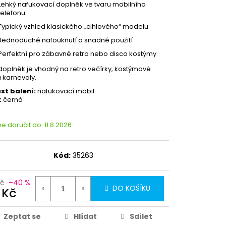
Lehký nafukovací doplněk ve tvaru mobilního
telefonu
Typický vzhled klasického „cihlového“ modelu
Jednoduché nafouknutí a snadné použití
Perfektní pro zábavné retro nebo disco kostýmy
doplněk je vhodný na retro večírky, kostýmové
a karnevaly.
st balení:
nafukovací mobil
:
černá
 doručit do:
11.8.2026
Kód:
35263
Kč
–40 %
DO KOŠÍKU
 Kč
Zeptat se
Hlídat
Sdílet