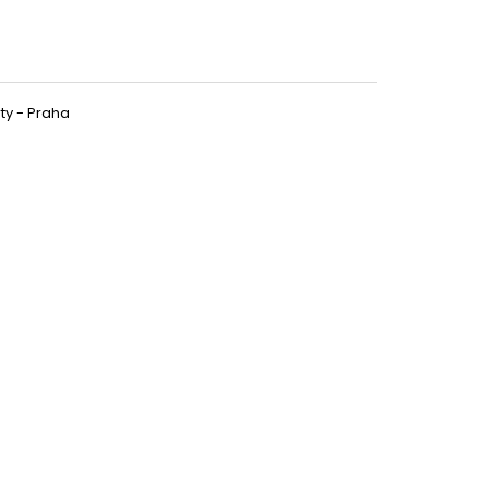
ty - Praha
Partykostym.cz - online
949 Kč
DETAIL
399 Kč
DETAIL