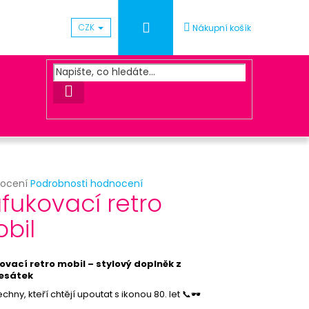
Přihlášení
CZK
Nákupní košík
HLEDAT
rné
nocení
Podrobnosti hodnocení
Následující
fukovací retro
cení
ktu
bil
ČKA S KORKEM
vací retro mobil – stylový doplněk z
ček.
esátek
chny, kteří chtějí upoutat s ikonou 80. let 📞🕶️