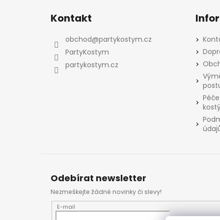
á
Kontakt
Info
p
a
obchod
@
partykostym.cz
Kont
t
Dopr
PartyKostym
í
Obch
partykostym.cz
Výmě
post
Péče
kost
Podm
údaj
Odebírat newsletter
Nezmeškejte žádné novinky či slevy!
E-mail