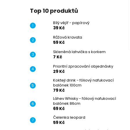
Top 10 produktů
Bílý vějíř - papírový
39 Kč
Růžová kravata
59 Kč
Skleněná lahvička s korkem
7 Kč
Prioritní zpracování objednávky
29 Kč
Koktejl drink - fóliový nafukovací
balónek 100cm
79 Kč
Láhev Whisky - fóliový nafukovací
balónek 86cm
69 Kč
Čelenka leopard
59 Kč