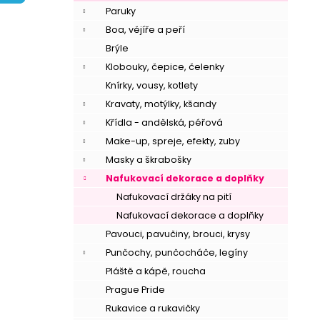
í
Paruky
p
Boa, vějíře a peří
a
Brýle
n
Klobouky, čepice, čelenky
e
Knírky, vousy, kotlety
l
Kravaty, motýlky, kšandy
Křídla - andělská, péřová
Make-up, spreje, efekty, zuby
Masky a škrabošky
Nafukovací dekorace a doplňky
Nafukovací držáky na pití
Nafukovací dekorace a doplňky
Pavouci, pavučiny, brouci, krysy
Punčochy, punčocháče, legíny
Pláště a kápě, roucha
Prague Pride
Rukavice a rukavičky