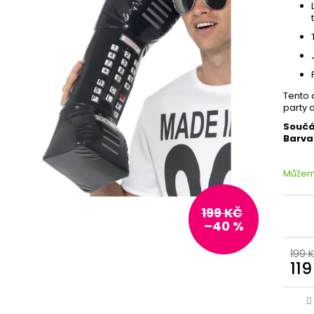
Tento 
party 
Součá
Barva
Můžeme
199 KČ
–40 %
199 
119