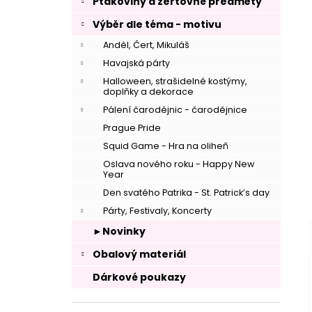
Ptákoviny a žertovné předměty
Výběr dle téma - motivu
Anděl, Čert, Mikuláš
Havajská párty
Halloween, strašidelné kostýmy,
doplňky a dekorace
–
Pálení čarodějnic - čarodějnice
Prague Pride
Squid Game - Hra na oliheň
Oslava nového roku - Happy New
Year
Den svatého Patrika - St. Patrick’s day
Párty, Festivaly, Koncerty
►Novinky
Obalový materiál
Dárkové poukazy