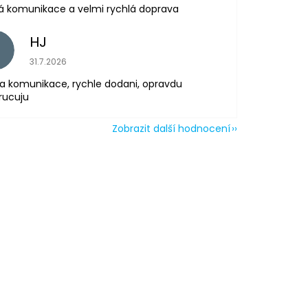
á komunikace a velmi rychlá doprava
HJ
H
Hodnocení obchodu je 5 z 5 hvězdiček.
31.7.2026
a komunikace, rychle dodani, opravdu
rucuju
Zobrazit další hodnocení