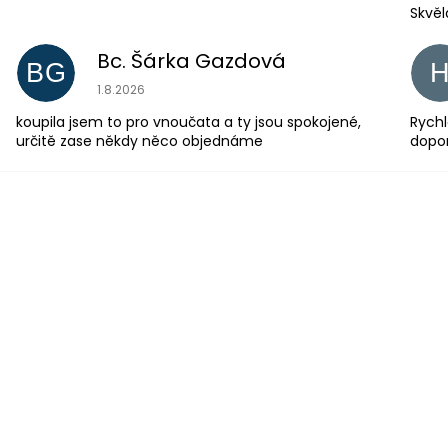
Skvěl
Bc. Šárka Gazdová
BG
Hodnocení obchodu je 5 z 5 hvězdiček.
1.8.2026
koupila jsem to pro vnoučata a ty jsou spokojené,
Rychl
určitě zase někdy něco objednáme
dopo