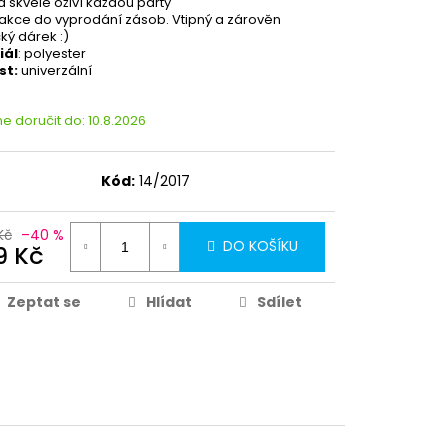
a skvěle oživí každou párty
akce do vyprodání zásob. Vtipný a zárověn
ký dárek :)
iál
: polyester
st:
univerzální
 doručit do:
10.8.2026
Kód:
14/2017
Kč
–40 %
DO KOŠÍKU
9 Kč
Zeptat se
Hlídat
Sdílet
Partykostym.cz - online