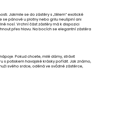
ti. Jakmile se do zástěry s „tělem“ exotické
e se pánové u plotny nebo grilu neušpiní ani
ně nosí. Vrchní část zástěry má k dispozici
hnout přes hlavu. Na bocích se elegantní zástěra
a nápoje. Pokud chcete, milé dámy, strávit
u s potiskem havajské krásky pořídit. Jak známo,
muži svého srdce, oděná ve svůdné zástěrce,
69 Kč
DO KOŠÍKU