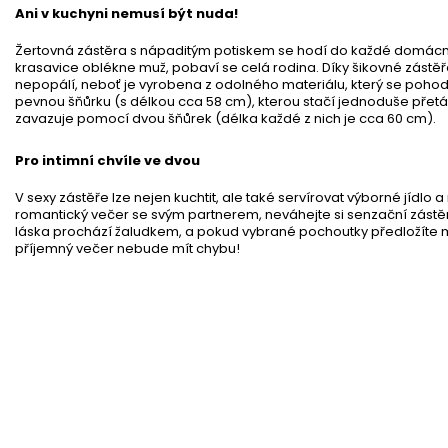
Ani v kuchyni nemusí být nuda!
Žertovná zástěra s nápaditým potiskem se hodí do každé domácnos
krasavice oblékne muž, pobaví se celá rodina. Díky šikovné zástěř
nepopálí, neboť je vyrobena z odolného materiálu, který se pohodl
pevnou šňůrku (s délkou cca 58 cm), kterou stačí jednoduše přetá
zavazuje pomocí dvou šňůrek (délka každé z nich je cca 60 cm).
Pro intimní chvíle ve dvou
V sexy zástěře lze nejen kuchtit, ale také servírovat výborné jídlo 
romantický večer se svým partnerem, neváhejte si senzační zástěr
láska prochází žaludkem, a pokud vybrané pochoutky předložíte 
příjemný večer nebude mít chybu!
Brýle s penisem
Skladem
(3 ks)
46 %