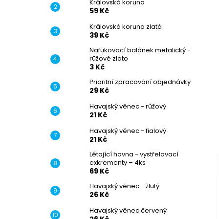
Královská koruna
59 Kč
Královská koruna zlatá
39 Kč
Nafukovací balónek metalický -
růžové zlato
–
3 Kč
Prioritní zpracování objednávky
29 Kč
Havajský věnec - růžový
21 Kč
Havajský věnec - fialový
–
21 Kč
Létající hovna - vystřelovací
exkrementy – 4ks
69 Kč
Havajský věnec - žlutý
26 Kč
Havajský věnec červený