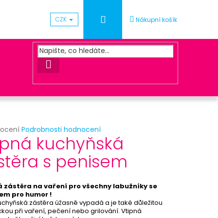
Přihlášení
CZK
Nákupní košík
HLEDAT
rné
nocení
Podrobnosti hodnocení
Následující
ipná kuchyňská
cení
ktu
stěra s penisem
UNA ZLATÁ
á zástěra na vaření pro všechny labužníky se
ček.
em pro humor !
uchyňská zástěra úžasně vypadá a je také důležitou
ou při vaření, pečení nebo grilování. Vtipná