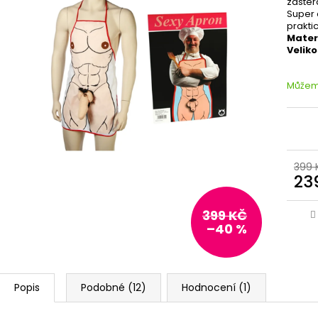
zástěr
Super 
praktic
Mater
Veliko
Můžeme
399 
23
399 KČ
–40 %
Popis
Podobné (12)
Hodnocení (1)