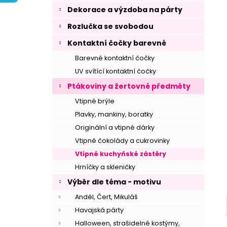
í
Dekorace a výzdoba na párty
p
Rozlučka se svobodou
a
n
Kontaktní čočky barevné
e
Barevné kontaktní čočky
l
UV svítící kontaktní čočky
Ptákoviny a žertovné předměty
Vtipné brýle
Plavky, mankiny, boratky
Originální a vtipné dárky
Vtipné čokolády a cukrovinky
Vtipné kuchyňské zástěry
Hrníčky a skleničky
Výběr dle téma - motivu
Anděl, Čert, Mikuláš
Havajská párty
Halloween, strašidelné kostýmy,