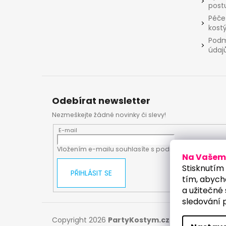
post
Péče
kost
Podm
údaj
Odebírat newsletter
Nezmeškejte žádné novinky či slevy!
E-mail
Vložením e-mailu souhlasíte s
podmínkami ochrany
Na Vašem 
Stisknutím 
PŘIHLÁSIT SE
tím, abych
a užitečné 
sledování 
Copyright 2026
PartyKostym.cz
. Všechna práv