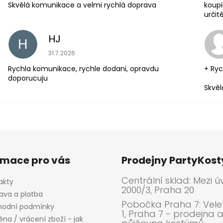
Skvělá komunikace a velmi rychlá doprava
koupi
urči
HJ
H
Hodnocení obchodu je 5 z 5 hvězdiček.
31.7.2026
Rychla komunikace, rychle dodani, opravdu
+ Ryc
doporucuju
Skvěl
rmace pro vás
Prodejny PartyKos
Centrální sklad: Mezi ú
akty
2000/3, Praha 20
ava a platba
Pobočka Praha 7: Velet
odní podmínky
1, Praha 7 - prodejna 
na / vrácení zboží - jak