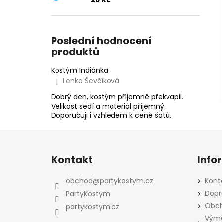
26 Kč
Poslední hodnocení
produktů
Kostým Indiánka
Lenka Ševčíková
|
Hodnocení produktu je 5 z 5 hvězdiček.
Dobrý den, kostým příjemně překvapil.
Velikost sedí a materiál příjemný.
Doporučuji i vzhledem k ceně šatů.
Z
á
Kontakt
Info
p
a
obchod
@
partykostym.cz
Kont
t
Dopr
PartyKostym
í
Obch
partykostym.cz
Výmě