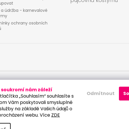
půjčovna kostýmů
upovat
 a údržba - karnevalové
ýmy
ínky ochrany osobních
ů
 osobních údajů
soukromí nám záleží
Odmítnout
S
tlačítka „Souhlasím“ souhlasíte s
om Vám poskytovali smysluplné
služby na základě Vašich údajů o
procházení webu. Více
ZDE
a vyhrazena.
Upravit nastavení cookies