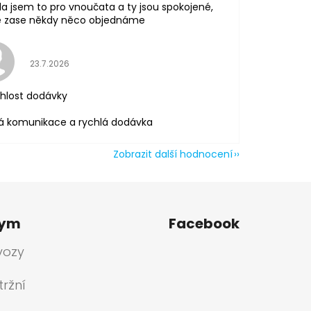
la jsem to pro vnoučata a ty jsou spokojené,
tě zase někdy něco objednáme
Hodnocení obchodu je 5 z 5 hvězdiček.
23.7.2026
hlost dodávky
á komunikace a rychlá dodávka
Zobrazit další hodnocení
tym
Facebook
vozy
ržní
a