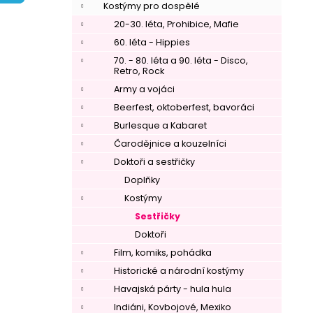
í
Kostýmy pro dospělé
p
20-30. léta, Prohibice, Mafie
a
60. léta - Hippies
n
70. - 80. léta a 90. léta - Disco,
Retro, Rock
e
Army a vojáci
l
Beerfest, oktoberfest, bavoráci
Burlesque a Kabaret
Čarodějnice a kouzelníci
Doktoři a sestřičky
Doplňky
Kostýmy
Sestřičky
Doktoři
Film, komiks, pohádka
Historické a národní kostýmy
Havajská párty - hula hula
Indiáni, Kovbojové, Mexiko