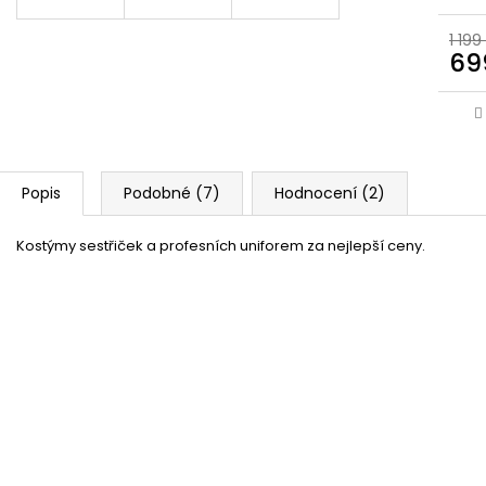
1 199
69
Popis
Podobné (7)
Hodnocení (2)
Kostýmy sestřiček a profesních uniforem za nejlepší ceny.
Doktorský stetoskop
Skladem
(11 ks)
42 %