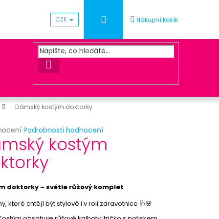
Přihlášení
CZK
Nákupní košík
HLEDAT
Dámský kostým doktorky
rné
nocení
Podrobnosti hodnocení
Následující
mský kostým
cení
ktu
ktorky
ACOVÁNÍ OBJEDNÁVKY
m doktorky – světle růžový komplet
ček.
y, které chtějí být stylové i v roli zdravotnice 🩺🌸
Kostým obsahuje růžové kalhoty, tričko s potiskem