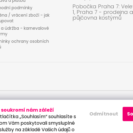
ava a platba
Pobočka Praha 7: Velet
odní podmínky
1, Praha 7 - prodejna 
na / vrácení zboží - jak
půjčovna kostýmů
upovat
 a údržba - karnevalové
ýmy
ínky ochrany osobních
ů
 osobních údajů
soukromí nám záleží
Odmítnout
S
tlačítka „Souhlasím“ souhlasíte s
om Vám poskytovali smysluplné
služby na základě Vašich údajů o