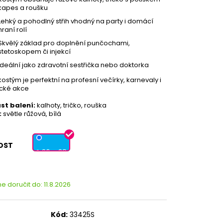
kapes a roušku
Lehký a pohodlný střih vhodný na party i domácí
hraní rolí
Skvělý základ pro doplnění punčochami,
stetoskopem či injekcí
Ideální jako zdravotní sestřička nebo doktorka
kostým je perfektní na profesní večírky, karnevaly i
cké akce
st balení:
kalhoty, tričko, rouška
:
světle růžová, bílá
OST
S 36 - 38
 doručit do:
11.8.2026
Kód:
33425S