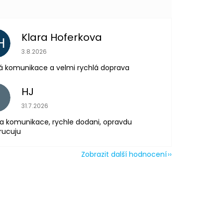
Klara Hoferkova
H
Hodnocení obchodu je 5 z 5 hvězdiček.
3.8.2026
á komunikace a velmi rychlá doprava
HJ
H
Hodnocení obchodu je 5 z 5 hvězdiček.
31.7.2026
a komunikace, rychle dodani, opravdu
rucuju
Zobrazit další hodnocení