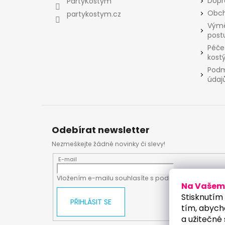
Dopr
PartyKostym
í
Obch
partykostym.cz
Výmě
post
Péče
kost
Podm
údaj
Odebírat newsletter
Nezmeškejte žádné novinky či slevy!
E-mail
Vložením e-mailu souhlasíte s
podmínkami ochrany
Na Vašem 
Stisknutím 
PŘIHLÁSIT SE
tím, abych
a užitečné 