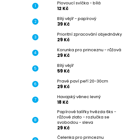
Plovoucí svíčka - bílá
12 Kč
Bílý vějíř - papírový
39 Kč
Prioritní zpracování objednávky
29 Kč
Korunka pro princeznu - růžová
29 Kč
Bílý vějíř
59 Kč
Pravé paví peří 20-30cm
29 Kč
Havajský věnec levný
18 Kč
Papírové talířky hvězda 6ks -
růžové zlato - rozlučka se
svobodou - sleva
29 Kč
Čelenka pro princeznu