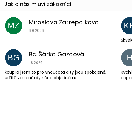
Miroslava Zatrepalkova
MZ
K
Hodnocení obchodu je 5 z 5 hvězdiček.
6.8.2026
Skvěl
Bc. Šárka Gazdová
BG
Hodnocení obchodu je 5 z 5 hvězdiček.
1.8.2026
koupila jsem to pro vnoučata a ty jsou spokojené,
Rychl
určitě zase někdy něco objednáme
dopo