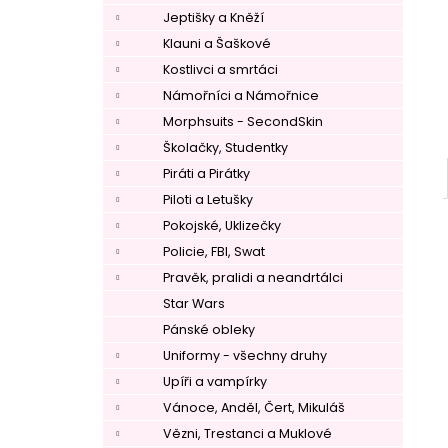
Jeptišky a Kněží
Klauni a Šaškové
Kostlivci a smrtáci
Námořníci a Námořnice
Morphsuits - SecondSkin
Školačky, Studentky
Piráti a Pirátky
Piloti a Letušky
Pokojské, Uklizečky
Policie, FBI, Swat
Pravěk, pralidi a neandrtálci
Star Wars
Pánské obleky
Uniformy - všechny druhy
Upíři a vampírky
Vánoce, Anděl, Čert, Mikuláš
–
Vězni, Trestanci a Muklové