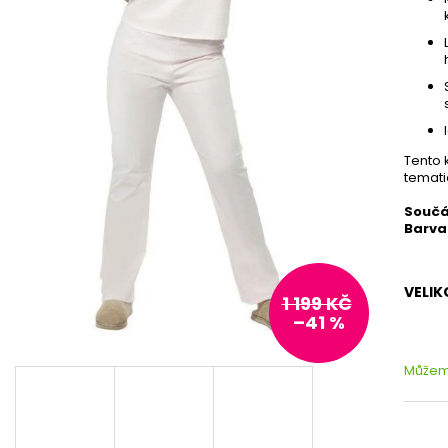
Tento 
temati
Součá
Barva
VELIK
1 199 KČ
–41 %
Můžeme