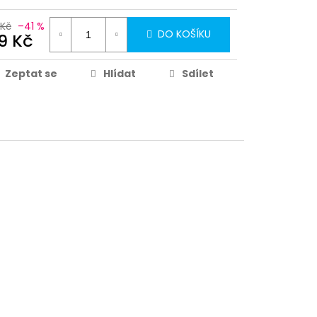
 Kč
–41 %
DO KOŠÍKU
9 Kč
Zeptat se
Hlídat
Sdílet
Partykostym.cz - online
69 Kč
DO KOŠÍKU