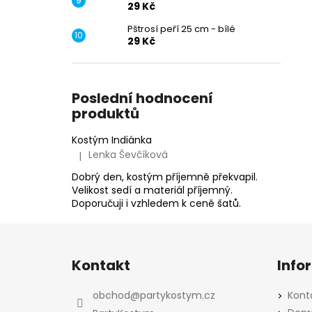
29 Kč
Pštrosí peří 25 cm - bílé
29 Kč
Poslední hodnocení
produktů
Kostým Indiánka
Lenka Ševčíková
|
Hodnocení produktu je 5 z 5 hvězdiček.
Dobrý den, kostým příjemně překvapil.
Velikost sedí a materiál příjemný.
Doporučuji i vzhledem k ceně šatů.
Z
á
Kontakt
Info
p
a
obchod
@
partykostym.cz
Kont
t