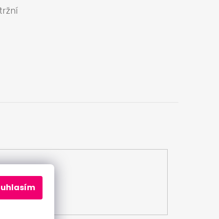
ržní
a
ouhlasím