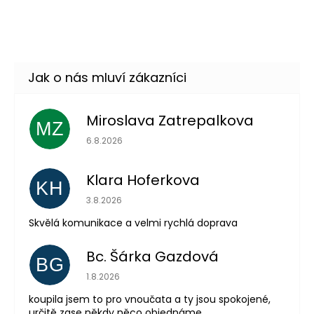
pro dospělé
DO KOŠÍKU
Skladem
(20 ks)
Miroslava Zatrepalkova
MZ
Hodnocení obchodu je 5 z 5 hvězdiček.
6.8.2026
Odeslat
Klara Hoferkova
KH
Powered by chaterimo
Hodnocení obchodu je 5 z 5 hvězdiček.
3.8.2026
Skvělá komunikace a velmi rychlá doprava
Bc. Šárka Gazdová
BG
Hodnocení obchodu je 5 z 5 hvězdiček.
1.8.2026
koupila jsem to pro vnoučata a ty jsou spokojené,
určitě zase někdy něco objednáme