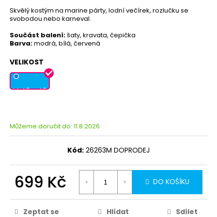
Skvělý kostým na marine párty, lodní večírek, rozlučku se
svobodou nebo karneval.
Součást balení:
šaty, kravata, čepička
Barva:
modrá, bílá, červená
VELIKOST
M 40 - 42
Můžeme doručit do:
11.8.2026
Kód:
26263M DOPRODEJ
699 Kč
DO KOŠÍKU
Zeptat se
Hlídat
Sdílet