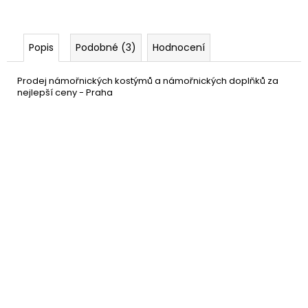
Popis
Podobné (3)
Hodnocení
Prodej námořnických kostýmů a námořnických doplňků za
nejlepší ceny - Praha
Blond paruka bez ofiny
399 Kč
DO KOŠÍKU
Skladem
(1 ks)
–20 %
Rtěnka - červená metalická
129 Kč
DO KOŠÍKU
Skladem
(11 ks)
Námořnický šátek
249 Kč
DO KOŠÍKU