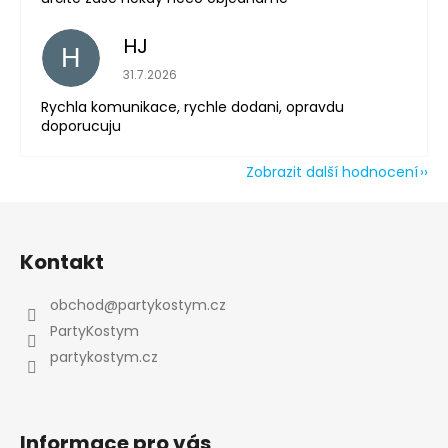
HJ
H
Hodnocení obchodu je 5 z 5 hvězdiček.
31.7.2026
Rychla komunikace, rychle dodani, opravdu
doporucuju
Zobrazit další hodnocení
Z
á
Kontakt
p
a
obchod
@
partykostym.cz
t
PartyKostym
í
partykostym.cz
Informace pro vás