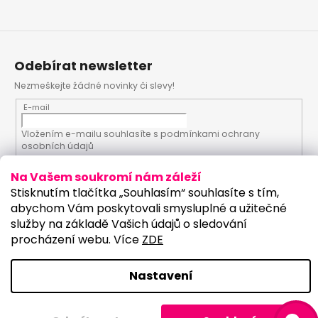
Odebírat newsletter
Nezmeškejte žádné novinky či slevy!
E-mail
Vložením e-mailu souhlasíte s
podmínkami ochrany
osobních údajů
Na Vašem soukromí nám záleží
PŘIHLÁSIT SE
Stisknutím tlačítka „Souhlasím“ souhlasíte s tím,
abychom Vám poskytovali smysluplné a užitečné
služby na základě Vašich údajů o sledování
procházení webu. Více
ZDE
Vytvořil Shoptet
Upravilo studio:
Copyright 2026
PartyKostym.cz
. Všechna práva
Nastavení
vyhrazena.
Upravit nastavení cookies