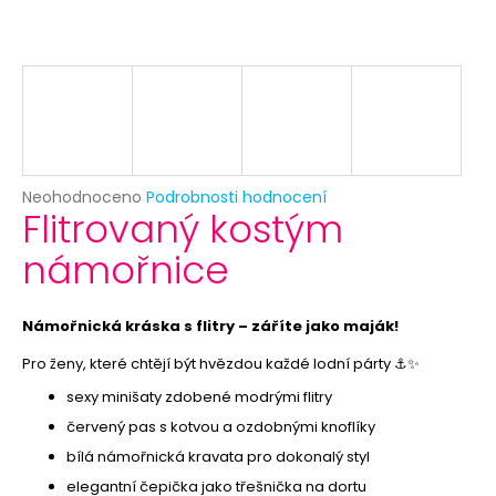
č
u
j
e
m
e
PLOVOUCÍ
Průměrné
Neohodnoceno
Podrobnosti hodnocení
SVÍČKA
Flitrovaný kostým
hodnocení
-
produktu
BÍLÁ
námořnice
je
12
0,0
Kč
z
Původně:
5
Námořnická kráska s flitry – záříte jako maják!
19
hvězdiček.
Kč
Pro ženy, které chtějí být hvězdou každé lodní párty ⚓✨
sexy minišaty zdobené modrými flitry
červený pas s kotvou a ozdobnými knoflíky
bílá námořnická kravata pro dokonalý styl
elegantní čepička jako třešnička na dortu