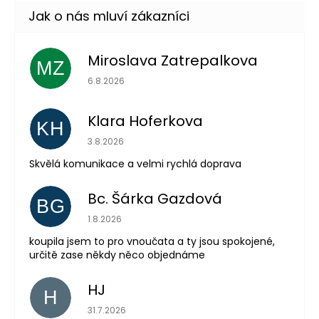
Miroslava Zatrepalkova
MZ
Hodnocení obchodu je 5 z 5 hvězdiček.
6.8.2026
Klara Hoferkova
Odeslat
KH
Hodnocení obchodu je 5 z 5 hvězdiček.
3.8.2026
Powered by chaterimo
Skvělá komunikace a velmi rychlá doprava
Bc. Šárka Gazdová
BG
Hodnocení obchodu je 5 z 5 hvězdiček.
1.8.2026
koupila jsem to pro vnoučata a ty jsou spokojené,
určitě zase někdy něco objednáme
HJ
H
Hodnocení obchodu je 5 z 5 hvězdiček.
31.7.2026