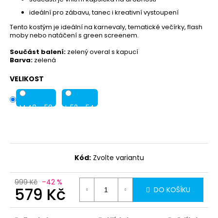
ideální pro zábavu, tanec i kreativní vystoupení
Tento kostým je ideální na karnevaly, tematické večírky, flash
moby nebo natáčení s green screenem.
Součást balení:
zelený overal s kapucí
Barva:
zelená
VELIKOST
M 48 - 50
L 52 - 54
Kód:
Zvolte variantu
999 Kč
–42 %
579 Kč
DO KOŠÍKU