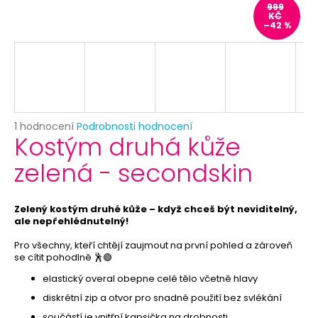
č
999
u
KČ
–42 %
j
e
m
e
ANONYMOUS
Průměrné
1 hodnocení
Podrobnosti hodnocení
-
Kostým druhá kůže
hodnocení
KARNEVALOVÁ
produktu
MASKA
zelená - secondskin
je
-
5,0
ŠKRABOŠKA
z
K
DOMALOVÁNÍ
5
Zelený kostým druhé kůže – když chceš být neviditelný,
hvězdiček.
ale nepřehlédnutelný!
49
Kč
Pro všechny, kteří chtějí zaujmout na první pohled a zároveň
Původně:
se cítit pohodlně 🕺🟢
59
Kč
elastický overal obepne celé tělo včetně hlavy
diskrétní zip a otvor pro snadné použití bez svlékání
součástí je vnitřní kapsička na drobnosti