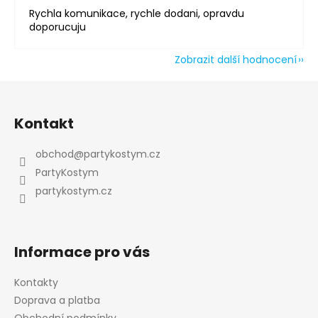
Rychla komunikace, rychle dodani, opravdu
doporucuju
Zobrazit další hodnocení
Z
á
Kontakt
p
a
obchod
@
partykostym.cz
t
PartyKostym
í
partykostym.cz
Informace pro vás
Kontakty
Doprava a platba