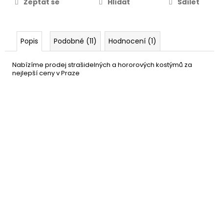
Zeptat se
Hlídat
Sdílet
Popis
Podobné (11)
Hodnocení (1)
Nabízíme prodej strašidelných a hororových kostýmů za
nejlepší ceny v Praze
Párty klobouk - zlatá buřinka
79 Kč
DETAIL
Momentálně nedostupné
–20 %
Vystřelovací konfety
39 Kč
barevné 20 cm
DO KOŠÍKU
Skladem
(více jak100 ks)
–33 %
Afro paruka černá - 120g
199 Kč