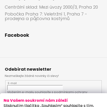
Centrální sklad: Mezi úvozy 2000/3, Praha 20
Pobočka Praha 7: Veletržní 1, Praha 7 -
prodejna a půjčovna kostýmů
Facebook
Odebírat newsletter
Nezmeškejte žádné novinky či slevy!
E-mail
Vložením e-mailu souhlasíte s
podmínkami ochrany
osobních údajů
Na Vašem soukromí nám záleží
Stisknutím tlačítka „Souhlasím“ souhlasíte s tím,