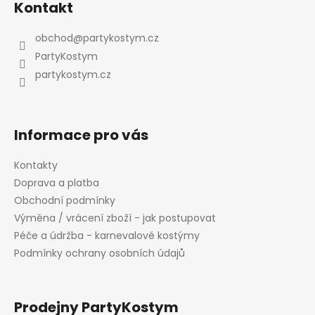
d
Kontakt
p
a
a
c
obchod
@
partykostym.cz
t
í
PartyKostym
p
í
partykostym.cz
r
v
k
y
Informace pro vás
v
ý
Kontakty
p
Doprava a platba
i
Odeslat
Obchodní podmínky
s
Výměna / vrácení zboží - jak postupovat
u
Powered by chaterimo
Péče a údržba - karnevalové kostýmy
Podmínky ochrany osobních údajů
Prodejny PartyKostym