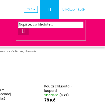
Přihlášení
CZK
Nákupní košík
HLEDAT
exy pohádkové, filmové
Následující
ÓNEK METALICKÝ - SV.
Pouta chlupatá -
e -
leopard
oprodej
Skladem
(6 ks)
 ks)
79 Kč