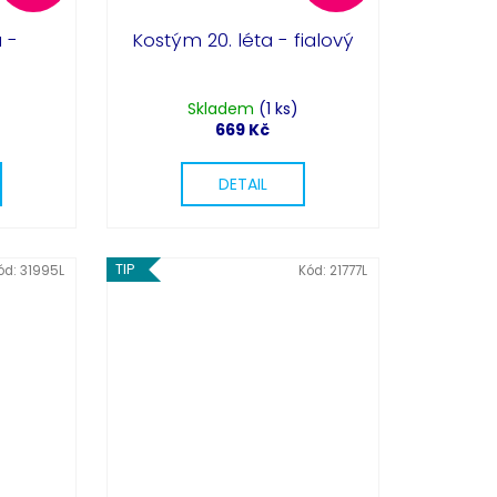
 -
Kostým 20. léta - fialový
Skladem
(1 ks)
669 Kč
DETAIL
TIP
ód:
31995L
Kód:
21777L