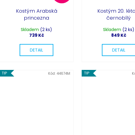
Kostým Arabská
Kostým 20. léta
princezna
černobílý
Skladem
(2 ks)
Skladem
(2 ks)
739 Kč
849 Kč
DETAIL
DETAIL
TIP
TIP
Kód:
44674M
K