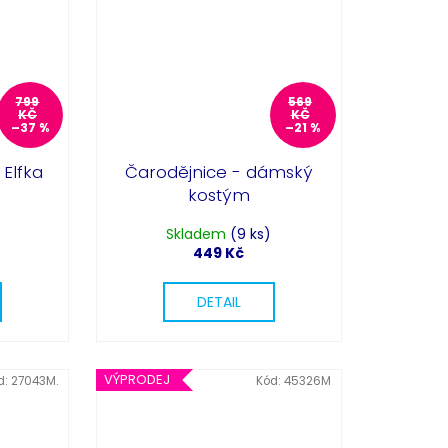
799
569
KČ
KČ
–37 %
–21 %
Elfka
Čarodějnice - dámský
kostým
Skladem
(9 ks)
449 Kč
DETAIL
VÝPRODEJ
d:
27043M.
Kód:
45326M