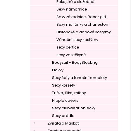
Pokojské a služebné
Sexy námořnice
Sexy závodnice, Racer girl
Sexy mafiánky a charleston
Historické a dobové kostýmy
Vánoční sexy kostýmy
sexy čertice
sexy vezeňkyně
Bodysuit - BodyStocking
Plavky
Sexy šaty a taneční komplety
Sexy korzety
Trička, tílka, mikiny
Nipple covers
Sexy clubwear oblečky
Sexy prádlo
Zvířata a Maskoti
Zombie a nemrtví