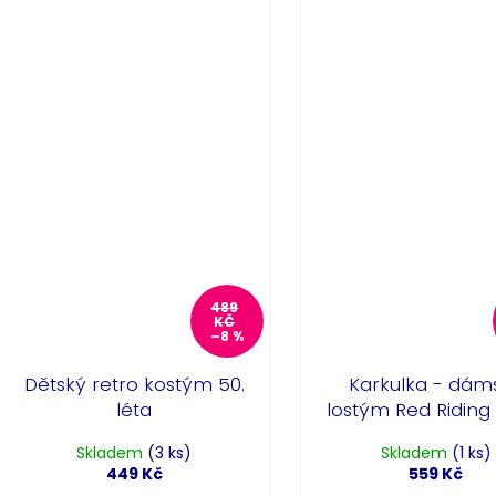
489
KČ
–8 %
Dětský retro kostým 50.
Karkulka - dám
léta
lostým Red Riding
Skladem
(3 ks)
Skladem
(1 ks)
449 Kč
559 Kč