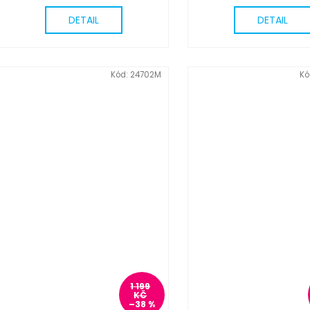
DETAIL
DETAIL
Kód:
24702M
Kó
1 199
KČ
–38 %