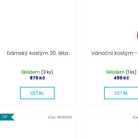
Dámský kostým 20. léta
Vánoční kostým - 
Skladem
(3 ks)
Skladem
(1 ks)
879 Kč
499 Kč
DETAIL
DETAIL
TIP
Kód:
38490M
Kó