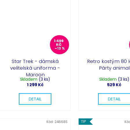
1 499
KČ
–13 %
Star Trek - dámská
Retro kostým 80 l
velitelská uniforma -
Párty animal
Maroon
Skladem
(3 ks)
Skladem
(3 ks)
1 299 Kč
529 Kč
DETAIL
DETAIL
TIP
Kód:
24668S
Kó