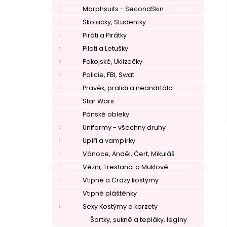
Morphsuits - SecondSkin
Školačky, Studentky
Piráti a Pirátky
Piloti a Letušky
Pokojské, Uklizečky
Policie, FBI, Swat
Pravěk, pralidi a neandrtálci
Star Wars
Pánské obleky
Uniformy - všechny druhy
Upíři a vampírky
Vánoce, Anděl, Čert, Mikuláš
Vězni, Trestanci a Muklové
Vtipné a Crazy kostýmy
Vtipné pláštěnky
Sexy Kostýmy a korzety
Šortky, sukně a tepláky, legíny