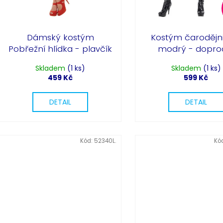
Dámský kostým
Kostým čarodějn
Pobřežní hlídka - plavčík
modrý - dopro
Skladem
(1 ks)
Skladem
(1 ks)
459 Kč
599 Kč
DETAIL
DETAIL
Kód:
52340L.
Kó