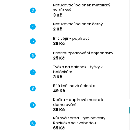
Nafukovací balónek metalický -
sv. růžový
3 Kč
Nafukovací balónek černý
2 Kč
Bílý vějíř - papírový
39 Kč
Prioritní zpracování objednávky
29 Kč
Tyčka na balonek - tyčky k
balónkům
3 Kč
Bílá květinová čelenka
49 Kč
Kočka - papírová maska k
domalování
39 Kč
Růžová šerpa - tým nevěsty -
Rozlučka se svobodou
69 Kč