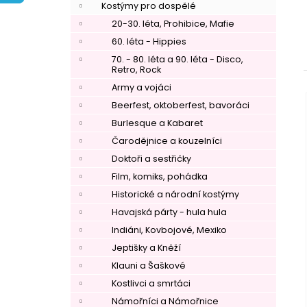
í
Kostýmy pro dospělé
p
20-30. léta, Prohibice, Mafie
a
60. léta - Hippies
n
70. - 80. léta a 90. léta - Disco,
Retro, Rock
e
Army a vojáci
l
Beerfest, oktoberfest, bavoráci
Burlesque a Kabaret
Čarodějnice a kouzelníci
Doktoři a sestřičky
Film, komiks, pohádka
Historické a národní kostýmy
Havajská párty - hula hula
Indiáni, Kovbojové, Mexiko
Jeptišky a Kněží
Klauni a Šaškové
Kostlivci a smrtáci
Námořníci a Námořnice