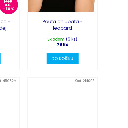
1 199
KČ
–50 %
ice -
Pouta chlupatá -
dej
leopard
Skladem
(6 ks)
79 Kč
DO KOŠÍKU
d:
45952M
Kód:
21409S