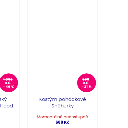
1 099
999
KČ
KČ
–49 %
–31 %
ský
Kostým pohádkové
 Hood
Sněhurky
Momentálně nedostupné
689 Kč