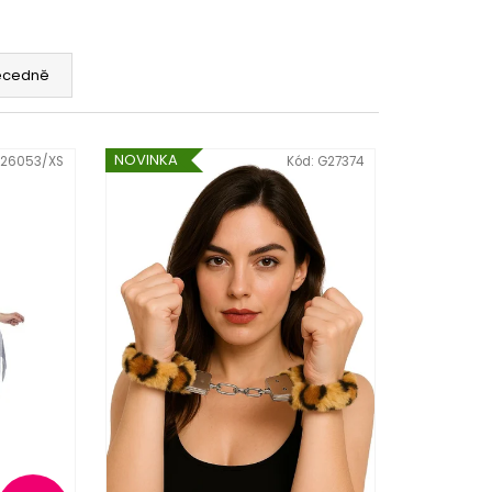
ecedně
NOVINKA
26053/XS
Kód:
G27374