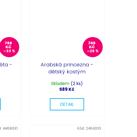
Partykostym.cz - online
799
799
KČ
KČ
–33 %
–26 %
éta -
Arabská princezna -
dětský kostým
Skladem
(2 ks)
589 Kč
DETAIL
d:
44686X1
Kód:
24643XS