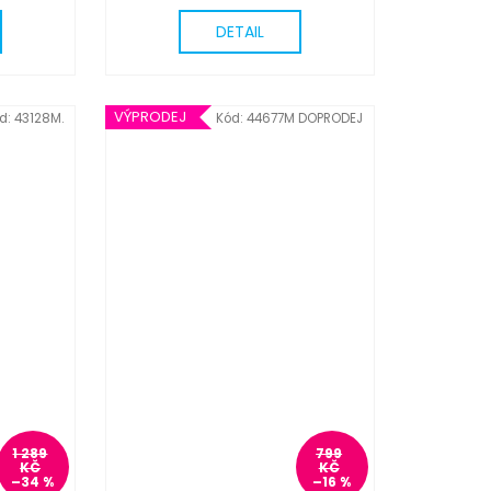
DETAIL
VÝPRODEJ
d:
43128M.
Kód:
44677M DOPRODEJ
1 289
799
KČ
KČ
–34 %
–16 %