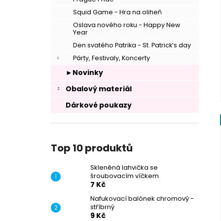
Squid Game - Hra na oliheň
Oslava nového roku - Happy New
Year
Den svatého Patrika - St. Patrick’s day
Párty, Festivaly, Koncerty
►Novinky
Obalový materiál
Dárkové poukazy
Top 10 produktů
Skleněná lahvička se
šroubovacím víčkem
7 Kč
Nafukovací balónek chromový -
stříbrný
9 Kč